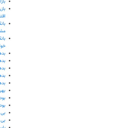
بازا
باز
اقت
مش
بان
خوا
بده
بده
بده
بده
بده
بهی
بود
بود
بی 
بی ر
پاس