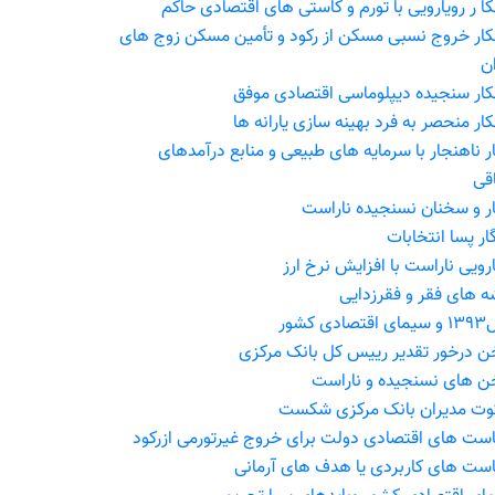
کا ر رویارویی با تورم و کاستى هاى اقتصادى حاکم
کار خروج نسبی مسکن از رکود و تأمین مسکن زوج هاى
ن
کار سنجیده دیپلوماسی اقتصادی موفق
کار منحصر به فرد بهینه سازی یارانه ها
ار ناهنجار با سرمایه های طبیعی و منابع درآمدهای
اقی
ار و سخنان نسنجیده ناراست
ار پسا انتخابات
ارویی ناراست با افزایش نرخ ارز
ه های فقر و فقرزدایی
ادی کشور
 درخور تقدیر رییس کل بانک مرکزی
 های نسنجیده و ناراست
ت مدیران بانک مرکزی شکست
ست های اقتصادی دولت برای خروج غیرتورمی ازرکود
ست های کاربردی یا هدف های آرمانی