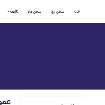
خانه
سخن روز
سخن ماه
تالیف
عمو