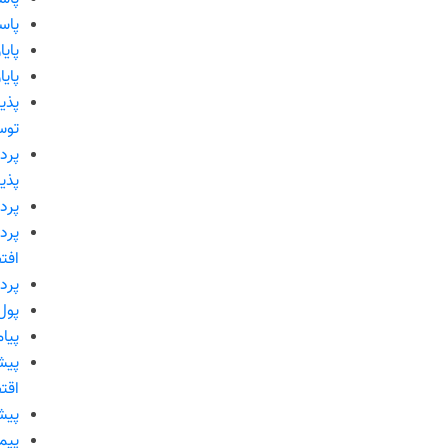
پاس
پایا
پای
پذی
توس
پرد
پذی
پرد
پرد
افت
پرد
پول
پیام
پیش
اقت
پیش
پیم