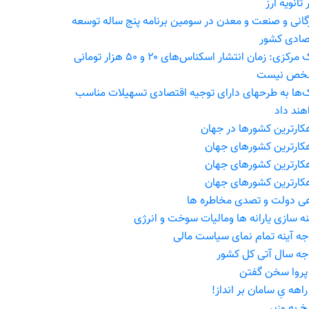
ر ثانویه ارز
رگانی و صنعت و معدن در سومین برنامه پنج ساله توسعه
صادی کشور
بانک مرکزی: زمان انتشار اسکناس‌های ۲۰ و ۵۰ هزار تومانی
خص نیست
ک‌ها به طرحهای دارای توجیه اقتصادی تسهیلات مناسب
هند داد
کارترین کشورها در جهان
کارترین کشورهای جهان
کارترین کشورهای جهان
کارترین کشورهای جهان
ی دولت و تصدی مخاطره ها
نه سازی یارانه ها ومالیات سوخت و انرژی
جه آینه تمام نمای سیاست مالی
جه سال آتی کل کشور
پروا سخن گفتن
اهه یِ سامان بر انداز!
خ به وزیر