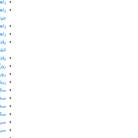
راه
راه
جوا
راه
راه
رفت
اتف
رفت
روزگ
روی
ریش
سال1393 و سیمای اقتص
سخن
سخن
سکو
سیا
سیا