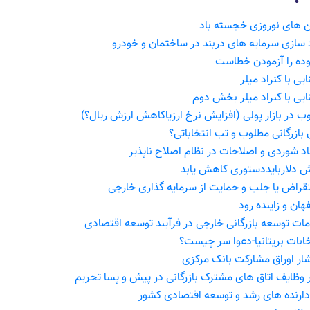
ن های نوروزی خجسته باد
د سازی سرمایه های دربند در ساختمان و خودرو
وده را آزمودن خطاست
یی با کنراد میلر
ایی با کنراد میلر بخش دوم
ب در بازار پولی (افزایش نرخ ارزیاکاهش ارزش ریال؟)
ق بازرگانی مطلوب و تب انتخاباتی؟
اد شوردی و اصلاحات در نظام اصلاح ناپذیر
ش دلاربایددستوری کاهش یابد
قراض یا جلب و حمایت از سرمایه گذاری خارجی
هان و زاینده رود
امات توسعه بازرگانی خارجی در فرآیند توسعه اقتصادی
خابات بریتانیا-دعوا سر چیست؟
شار اوراق مشارکت بانک مرکزی
ر وظایف اتاق های مشترک بازرگانی در پیش و پسا تحریم
 دارنده های رشد و توسعه اقتصادی کشور