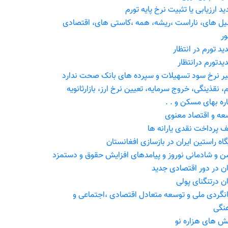
د ارزیابی یا تثبیت نرخ پایه تورم
یل های، ناراست ،ریشه، همه ،کاستی های، اقتصادی
ر
ید تورم در انتظار
یدتورم درانتظار
یر نرخ سود تسهیلات و سپرده های بانک صحت ندارد
، نقذینگی، خروج سرمایه، تعیین نرخ ارز، بازارثانویه
اره بهای مسکن و . .
عه و اقتصاد معنوی
ف پرداخت نقدی یارانه ها
گاه راستین ایران در بازسازی افغانستان
 و شادمانی نوروز و پیامدهای افزایش حقوق و دستمزد
ن در دور اقتصادی جدید
ن درتنگنای پولی
نگردی ملی و توسعه متعادل اقتصادی ،اجتماعی و
نگی
ش های هزاره نو