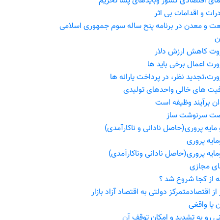
ای اقتصادی کشور وبایدهای پسا تحریم
رات و اقدامات بی اثر
ت و معدن در برنامه پنح ساله سوم جمهوری اسلامی
ن
ت کاهش ارزش دلار
رت اعمال برخی باید ها
رت،تجدید نظر، در پرداخت یارانه ها
یت های خالی واحدهای تولیدی
ان برآیند وظیفه است
ت سرنوشت ساز
 مایه پروری(حاصل نادانی و ناکارآمدی)
مایه پروری
مایه پروری(حاصل نادانی وناکارآمدی)
ی مجازی
 از کجا شروع شد ؟
از اقتصادمتمرکز دولتی به اقتصاد آزاد بازار
ن یا واقغی
نی رو به تشدید و امکان توقف آن