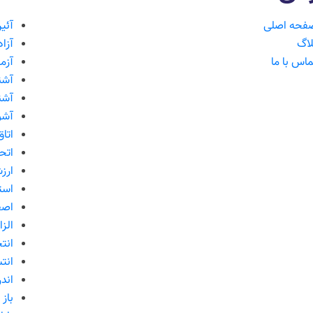
فحه اصلی
آئی
لاگ
آزا
ماس با ما
آزم
آشنا
آشن
آشو
اتا
اتح
ارز
است
اصف
الز
انت
انت
اند
باز