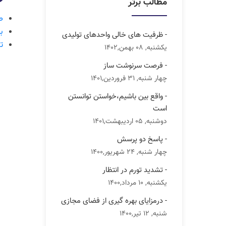
مطالب برتر
ص
ب
- ظرفیت های خالی واحدهای تولیدی
ت
یکشنبه, 08 بهمن,1402
- فرصت سرنوشت ساز
چهار شنبه, 31 فروردین,1401
- واقع بین باشیم،خواستن توانستن
است
دوشنبه, 05 اردیبهشت,1401
- پاسخ دو پرسش
چهار شنبه, 24 شهریور,1400
- تشدید تورم در انتظار
یکشنبه, 10 مرداد,1400
- درمزایای بهره گیری از فضای مجازی
شنبه, 12 تیر,1400