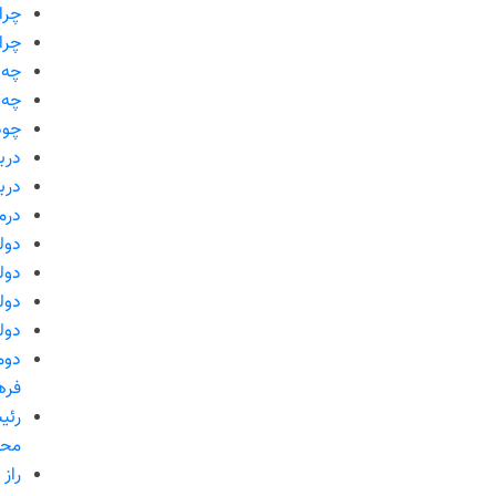
چرا 
چرا 
چه 
چه 
چود
دربا
دربا
درم
دول
دول
دول
دول
دوم
فره
رئی
محک
راز 