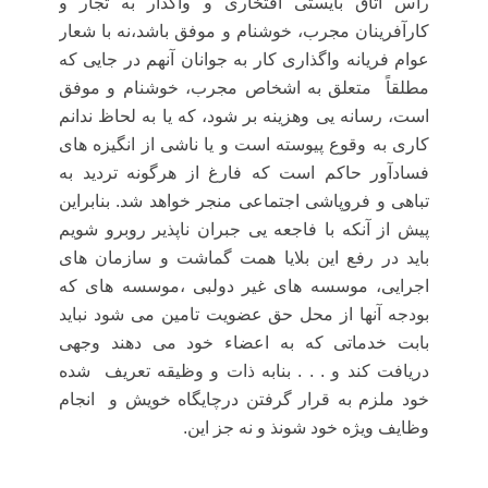
راس اتاق بایستی افتخاری و واگذار به تجار و
کارآفرینان مجرب، خوشنام و موفق باشد،نه با شعار
عوام فریانه واگذاری کار به جوانان آنهم در جایی که
مطلقاً
متعلق به اشخاص مجرب، خوشنام و موفق
است، رسانه یی وهزینه بر شود، که یا به لحاظ ندانم
کاری به وقوع پیوسته است و یا ناشی از انگیزه های
فسادآور حاکم است که فارغ از هرگونه تردید به
تباهی و فروپاشی اجتماعی منجر خواهد شد. بنابراین
پیش از آنکه با فاجعه یی جبران ناپذیر روبرو شویم
باید در رفع این بلایا همت گماشت و سازمان های
اجرایی، موسسه های غیر دولبی ،موسسه های که
بودجه آنها از محل حق عضویت تامین می شود نباید
بابت خدماتی که به اعضاء خود می دهند وجهی
دریافت کند و . . . بنابه ذات و وظیقه تعریف
شده
خود ملزم به قرار گرفتن درچایگاه خویش و
انجام
وظایف ویژه خود شونذ و نه جز این.