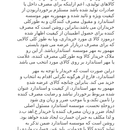
کالاهای تولیدی، اعم ازاینکه برای مصرف داخل یا
صادرات تولید شده باشد مستلزم برخورداربودن از
کیفیت ویژه و تائید شده و مهموربه مهر موسسه
استاندارد و مقبول مصرف کنندگان و به طورکلی
خریداران می باشد،بنابراین روشن است که مصرف
کننده برای حصول اطمینان از کیفیت اظهار شده
درموزد کالا ی مورد خریداری، ویا به طوز کلی کالایی
که برای مصرف دربازار عرضه می شود بایستی
مهمور به مهر موسسه
استانداردباشد. از این رو
ملاک خریدار کالا وبه طورکلی مصرف کننده، علامت
یا مهر استاندارد بر روی کالای مورد انتخب می باشد
دراین صورت است که خریدار با توجه به مهر
استاندارد، فارغ از هرگونه نگرانی اقدام به انتخاب و
خزید می کند. بنابراین چنانچه کالای عرضه شدهِ
مهمور به مهر استاندارد، از کیفیت و استاندارد عنوان
شده مربوط برخوردار نباشد و رضایت مصرف کننده
را تامین نکند،و یا موحب ضرر و زیان وی شود
دروحلهِ نحست، موسسه استاندارد مسئول اصلی
ایجاد ضرر و زیان مصرف کننده یا خریدار خ.اهد ب.د
و لذا مکلف به جبران خسارت ایجاد شده خواهد بود.
روشن است که موسسه استاندارد ضمن تذکر به
تولید کننده کالا یا خدمات،
باید عین خسارت وارده را