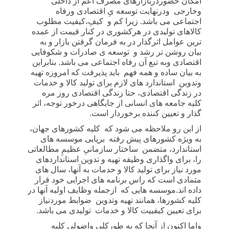
امکان حضوردربازارهای مصرف اعم از داخلی
وخارجی
و
درنهایت توسعه یِ اقتصادی و
رفاه
اجتماعی می باشد. زیرا کم و
کیفِ،کیفیت مطلوب
کالاهای تولیدی در هرکشوری در کنار قیمت از عمده
ترین عوامل اثرگذار در به فرمان گرفتن بازار و به
بیان روشن تر رشد و
توسعه ی صادرات و شکوفایی
اقتصادی وبه تبع آن رفاه اجتماعی می باشد. بنابراین
به بیان ساده و همه فهم
باید پذیرفت که امروزه تهیه
وتدوین
استاندارد های لازم برای تولید کالا و خدمات
در زندگی اقتصادی، حتا زندگی اقتصادی روز مره
کلیه جامعه های انسانی از جایگاهی درخور توجه، اثر
گذار و تعیین کننده برخوردار است.
از این رو ملاحظه می شود که
کلیه کشورهای جهان،
به ویژه کشورهای پیش رفته
برپایی موسسه های
استاندارد، متضمن
ساختار سازمانیِ عظیمِ مطالعاتی
را، برای واگذاری وظیفه تهیه و تدوین استانداردهای
مورد نیاز برای تولید کالا و حدمات به آنها، سال های
متمادی است که راس برنامه های اجرایی خود قرار
داده اند.موسسه هایی که
ازجمله وظایف اولیه آنها در
کلیه کشورها، همانند تهیه وتدوین
ضوابط موردنیاز
برای تعیین کیفییت کالا و خدمات
تولیدی می باشد.
واما اکنون از آنجا که به طورکلی واضولی کلیه