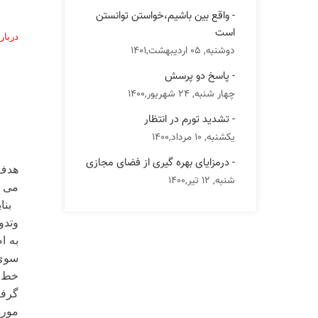
- واقع بین باشیم،خواستن توانستن
است
دربار
دوشنبه, 05 اردیبهشت,1401
- پاسخ دو پرسش
چهار شنبه, 24 شهریور,1400
- تشدید تورم در انتظار
یکشنبه, 10 مرداد,1400
با ت
- درمزایای بهره گیری از فضای مجازی
هدف 
شنبه, 12 تیر,1400
می س
بناب
وتدو
به ا
سوى 
خط ف
گرفت
مورد