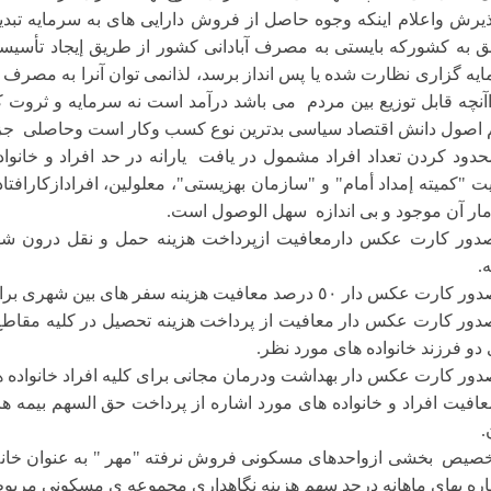
پذیرش واعلام اینکه وجوه حاصل از فروش دارایی هاى به سرمایه تب
ق به کشورکه بایستى به مصرف آبادانى کشور از طریق إیجاد تأسی
یه گزارى نظارت شده یا پس انداز برسد، لذانمى توان آنرا به مصرف هزی
آنچه قابل توزیع بین مردم می باشد درآمد است نه سرمایه و ثروت 
اصول دانش اقتصاد سیاسی بدترین نوع کسب وکار است وحاصلی جز و
محدود کردن تعداد افراد مشمول در یافت یارانه در حد افراد و خانوا
ت "کمیته إمداد أمام" و "سازمان بهزیستى"، معلولین، افرادازکارافتاد
مار آن موجود و بی اندازه سهل الوصول است.
صدور کارت عکس دارمعافیت ازپرداخت هزینه حمل و نقل درون شه
ه.
صدور کارت عکس دار معافیت از پرداخت هزینه تحصیل در کلیه مقاطع 
 دو فرزند خانواده های مورد نظر.
معافیت افراد و خانواده هاى مورد اشاره از پرداخت حق السهم بیم
.
تخصیص بخشى ازواحدهاى مسکونى فروش نرفته "مهر " به عنوان خانه ها
جاره بهاى ماهانه درحد سهم هزینه نگاهدارى مجموعه ى مسکونى مربو