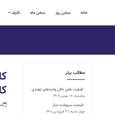
خانه
سخن روز
سخن ماه
تالیف
کا
مطالب برتر
کا
- ظرفیت های خالی واحدهای تولیدی
یکشنبه, 08 بهمن,1402
سه شنب
- فرصت سرنوشت ساز
چهار شنبه, 31 فروردین,1401