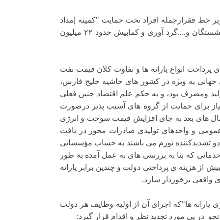
زیر خط فقرازجمله افراد تحت حمایت "کمیته إمداد
امام"و"سازمان بهزیستى"، معلولین ، از کارافتادگان، سال خوردگان، بازنشستگان و....گرد آورى و کمابیش حدود ٢٢ میلیون
ى پرداخت انواع یارانه ها و تفاوت کلان قیمت نفت
جهانى به ویژه در کشور هاى حاشیه خلیج فارس،
تولید ومصرف بود، و به حکم علم اقتصاد چنین فعلى
 نیاز براى حمایت از گروه هاى آسیب پذیر درصورت
ل هاى بعد به جاى افزایش قیمت سوخت و انرژى
مومى و واحدهاى تولیدى صادرات محور در یافت
 هردو تشدیدکننده تورم مى باشند به حساب مؤسساتى
خدماتى که بنا به بررسى هاى به عمل آمده به طور
ش از هزینه ی پرداختی دولت و چندین برابر یارانه
ی واقعی برخوردار سازد.
ى یارانه ها"که اجرای آن از اولیه وظایف هر دولت
حو در پی مورد تجدید نظر و اقدام قرار گیرد: