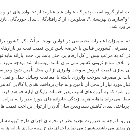
 آمار گروه آسیب پذیر که عنوان شد عبارتند از :خانواده هاى در و 
برآورد شد.
جه به میزان اعتبارات تخصیصى در قوانین بودجه سألانه کل کشور، برا
 مصرفى کشوردر قیاس با عرضه پایین ترین قیمت نفت در بازارهاى 
تى که به مراتب بیش از کل ارقام پرداختى بابت پرداخت یارانه هابه 
ز اتلاف منابع ثروتى کشور نمى توان نامىد، پیشنهاد شد بودجه مورد
ى سازى قیمت فروش سوخت وانرژى از این محل تأمین شود و در سا
یات بر مصرف سوخت وانرژى ،البته با معافیت وسائل حمل و نقل ع
بار مورد نیاز از محل آن تأمین و به جاى پرداخت نقدى یا کالایى که
ر شود که به گروه های آسیب پذیر خدمات رایگان ارایه خواهند کرد. 
ط مى تواند ماهانه هزینه زندگی خانواده های مورد نظر را به مراتب بی
پرداختى نقدى کاهش دهد،وبدین سان آنان را از توان پرداخت قیمت ها
ین رو با توجه به ضرورت تجدید نظر در نحوه ى اجراى طرح "بهینه ساز
ن مندی می باشدپیشنهاد مى نماید اجراى طرح بهینه سازى یارانه ها به ن