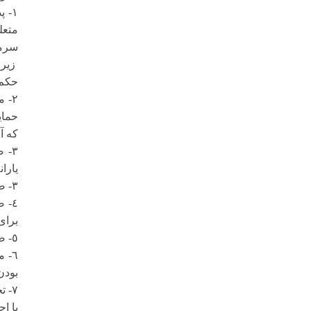
١- 
متعل
سرما
زیرا
حکم 
٢- 
حمای
که آ
٣- 
یاران
٣- صدور کارت عکس دار ٥٠ درصد معافیت هزینه سفر هاى بین شهرى براى کل افراد خانواده های مورد نظر.
٤- 
براى
٥- صدور کارت عکس دار بهداشت ودرمان مجانى براى کلیه افراد خانواده هاى مورد اشاره
٦- 
بودن
٧- 
با ا