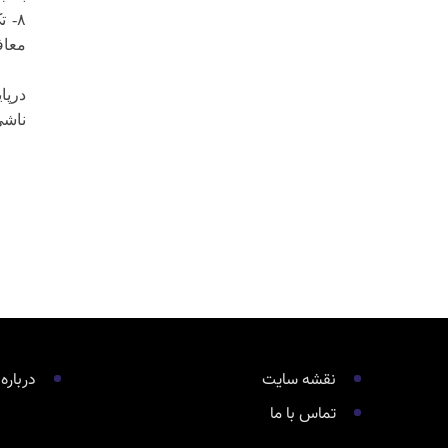
٨- 
معاف
درپا
ناشی
نقشه سایت
درباره
تماس با ما