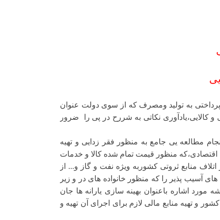
یی
داختى به تولید و
مصرف که از سوی دولت عنوان
 و کالایى،یادآوری نکاتی به شررح در پی را ضرور
جام مطالعه یى جامع به منظور فقر زدایى و تهیه
اقتصادى،که منظور قیمت تمام شده کالا و خدمات
تلاف منابع ثروتى کشوربه ویژه نفت و گاز و... از
هاى آسیب پذیر را که منظور خانواده هاى در و زیر
مورد اشاره باعنوان بهینه سازی یارانه ها جان
شور و تهیه منابع مالى لازم براى اجراى آن تهیه و