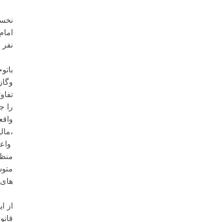
نخست
نفر 
باتو
وگاز
تفاو
را ج
واقع
،مال
واعت
منظو
متوس
هاى 
از ا
قانو