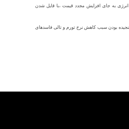
رژى به جاى افزایش مجدد قیمت ،با قایل شدن
 سنجیده بودن سبب کاهش نرخ تورم و تالى فاسدهاى