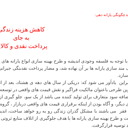
ه چگونگی یارانه دهی:
کاهش هزینه زندگى
به جاى
پرداخت نقدی و کالا
وجه به فلسفه وجودى اندیشه و طرح بهینه سازى انواع یارانه هاى پر
مند سازی یارانه ها بر آن نهاده شد، و مضار پرداخت نقدىنگى جبرانى
ازد.
راین یادآور می شود که: دریکی از سال هاى دهه ى هشتاد، بعد از ان
ین طرحى باعنوان مالکیت فراگیر و نقش قیمت های واقعی در توسعه 
ضافه سود متعارف براى تولید کننده مى باشد از یک سو، جلو گیرى از ا
دیگر، و آگاه بودن از اینکه برقرارى قیمت هاى واقعى دربازار ، گروه 
قر مى باشند با مشکل گذران زندگی رو به رو خواهد ساخت، اندیشه 
 و طرح بهینه سازى یارانه ها با هدف جلوگیری از اتلاف منابع ثروتى ک
 توصیه قرارگرفت.