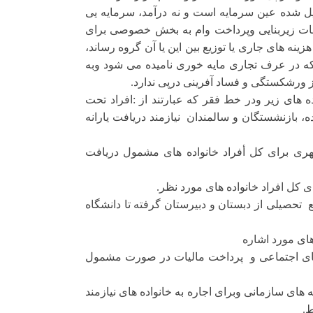
دیل شده عین سرمایه است و نه درآمد، سرمایه یى
سات زیربنایى وپرداخت وام به بخش خصوصى براى
نه هاى جارى یا توزیع بین این یا آن گروه رساند،
که در عرف تجاری مایه خورى نامیده می شود وبه
رشکستگى و فساد آفرینی درپی ندارد.
ده هاى زیر ودر خط فقر که عبارتند از :افراد تحت
ه، بازنشستگان و سالمندان نیازمند دریافت یارانه
رى براى کل أفراد خانواده های مشمول دریافت
تحصیلی از دبستان و دبیرستان گرفته تا دانشگاه
ه هاى اجتماعی و پرداخت مالیات در صورت مشمول
ى سازمانى وبراى اجاره به خانواده هاى نیازمند
ط.