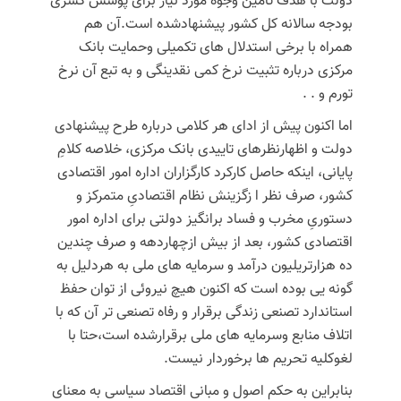
دولت با هدف تامین وجوه مورد نیاز برای پوشش کسری
بودجه سالانه کل کشور پیشنهادشده است.آن هم
همراه با برخی استدلال های تکمیلی وحمایت بانک
مرکزی درباره تثبیت نرخ کمی نقدینگی و به تبع آن نرخ
تورم و . .
اما اکنون پیش از ادای هر کلامی درباره طرح پیشنهادی
دولت و اظهارنظرهای تاییدی بانک مرکزی، خلاصه کلامِ
پایانی، اینکه حاصل کارکرد کارگزاران اداره امور اقتصادی
کشور، صرف نظر ا زگزینش نظام اقتصادیِ متمرکز و
دستوریِ مخرب و فساد برانگیز دولتی برای اداره امور
اقتصادی کشور، بعد از بیش ازچهاردهه و صرف چندین
ده هزارتریلیون درآمد و سرمایه های ملی به هردلیل به
گونه یی بوده است که اکنون هیچ نیروئی از توان حفظ
استاندارد تصنعی زندگی برقرار و رفاه تصنعی تر آن که با
اتلاف منابع وسرمایه های ملی برقرارشده است،حتا با
لغوکلیه تحریم ها برخوردار نیست.
بنابراین به حکم اصول و مبانی اقتصاد سیاسی به معنای