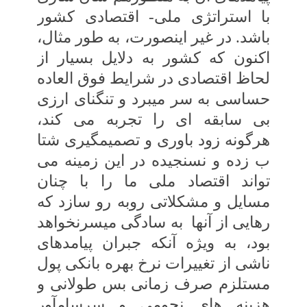
با استراتژی ملی- اقتصادی‏ کشور
باشد. در غیر اینصورت، به‏ طور مثال،
اکنون‏ که کشور به دلایل بسیار از
لحاظ اقتصادی در شرایط فوق العاده
حساسی به سر می‏برد و تنگنای‏ ارزی
بی‏ سابقه‏ ای را تجربه می‏ کند،
هرگونه‏ زود باوری و تصمیمگیری شتا
ب زده و نسنجیده در این‏ زمینه می‏
تواند اقتصاد ملی ما را با چنان
مسایل و مشکلاتی روبه‏ رو سازد که
رهایی از آن‏ها
به سادگی میسرنخواهد
بود، به‏ ویژه آنکه جبران پیامدهای
ناشی از تغییرات نرخ بهره بانکی پول
مستلزم صرف‏ زمانی بس طولانی و
هزینه‏ های نجومی و سرسام‏آور