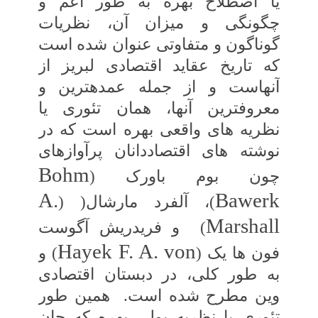
یا اصطلاح بهره‏ به‏ طور اعم و
چگونگی و میزان آن، نظریات‏
گوناگون و متفاوتی عنوان شده است
که تاریخ‏ عقاید اقتصادی لبریز از
آنهاست و از جمله‏ عمده‏ترین و
معروفترین آنها، همان تئوری یا
نظریه‏ های واقعی بهره است که در
نوشته ‏های‏ اقتصاددانان پرآوازه‏ای
Bohm
چون بوم باورک (
A.
Bawerk
)
، آلفرد مارشال( (
Marshall
)
و فریدریش آگوست
Hayek F. A. von
فون‏ ها یک (
) و
به‏ طور کلی، در دبستان اقتصادی
وین مطرح شده است.
همین طور
تئوری یا نظریه پولی بهره که جان‏