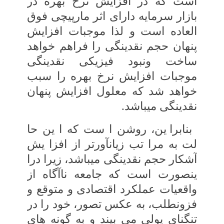
است که در افزایش نرخ‏ بهره در
بازار سرمایه دارای اثر مارپیچی فوق
العاده‏ است و لذا موجبات افزایش
پنهان حجم نقدینگی‏ را فراهم خواهد
ساخت ونبود فیزیکی نقدینگی‏
موجبات افزایش نرخ بهره را سبب
خواهد شد که‏ معلول افزایش پنهان
نقدینگی می‏باشد.
بنابرا ین، روشن ا ست که ا ین حا
لت به مرا تب‏ زیان‏آورتر از افزا یش
آشکار حجم نقدینگی‏ می‏باشد، زیرا درا
ینصورت است که جامعه ناآگاه از
واقعیات عملکرد اقتصادی و متوقع و
فزون‏طلب، به‏ عکس تصور، خود را در
تنگنای‏ پولی می‏ بیند و به گونه‏ های