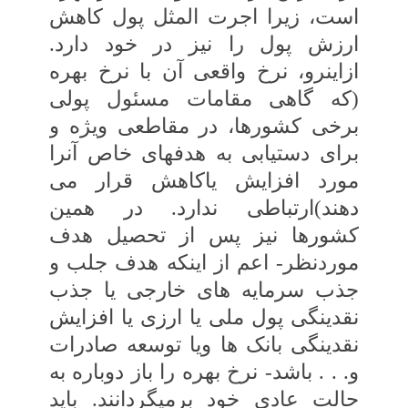
است، زیرا اجرت المثل پول کاهش
ارزش پول را نیز در خود دارد.
ازاین‏رو، نرخ واقعی آن با نرخ‏ بهره
(که گاهی مقامات مسئول پولی
برخی‏ کشورها، در مقاطعی ویژه و
برای دستیابی به‏ هدف‏های خاص آنرا
مورد افزایش یاکاهش قرار می
‏دهند)ارتباطی ندارد. در همین
کشورها نیز پس از تحصیل هدف
موردنظر- اعم از این‏که‏ هدف جلب و
جذب سرمایه ‏های خارجی یا جذب‏
نقدینگی پول ملی یا ارزی یا افزایش
نقدینگی‏ بانک‏ ها ویا توسعه صادرات
و. . . باشد- نرخ بهره را باز دوباره به
حالت‏ عادی خود برمی‏گردانند. باید