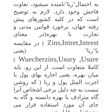
به احتمال‏"ربا"نامیده‏ می‏شود، تفاوت
فاحش وجود دارد. لازم به توضیح‏
است که در کلیه کشورهای پیش
رفته جهان، برخورد قوانین مدنی و
تجارت با بهره(در معنای‏
Zins,Intret,Intrest
) در مقایسه
با"ربا" (یعنی
Wuecherzins,Usury ,Usure
)
کاملا متفاوت است. از این رو، باید
میان بهره، یعنی اجاره بهای پول یا
اجرت المثل پول و ربا ( که‏ روشن
نیست به چه دلیل برخی اشخاص آنرا
گاه‏ مترادف با بهره دانسته و گاه به
جای آن مورد استفاده قرار می