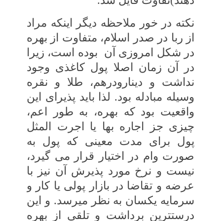
‏دهند)تفاوت قایل شد.
نکته در خور ملاحظه دیگر اینکه مراد
از ربا در صدر اسلام، متفاوت از بهره
در شکل امروزی‏ آن
بوده است، زیرا
در آن زمان اصلا پول کاغذی وجود
نداشت و دینارودرهم، طلا و نقره
وسیله مبادله‏ بود. لذا باید پذیرای این
واقعیت بود که بهره، به ‏طور اعم،
چیزی جز اجاره بها یا اجرت المثل
پول‏ برای مدت معینی که پول به
صورت وام در اختیار قرار می ‏گیرد،
نیست و نرخ مورد پذیرش آن نیز با
عرضه و تقاضا در بازار پولی یا کار و
سرمایه یکسان به نظر می‏رسد. و این‏
درست‏ترین برداشت و تلقی از بهره