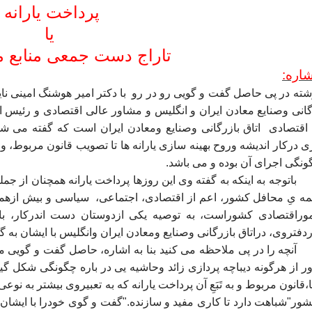
پرداخت یارانه
یا
تاراج دست جمعی منابع م
شاره:
شته در پی حاصل گفت و گویی رو در رو
با دکتر امیر هوشنگ امینی ن
گانی وصنایع معادن ایران و انگلیس و مشاور عالی اقتصادی و رئیس
اقتصادی
اتاق بازرگانی وصنایع ومعادن ایران است که گفته می
ی درکار اندیشه وروح بهینه سازی یارانه ها تا تصویب قانون مربوط،
ونگی اجرای آن بوده و می باشد.
باتوجه به اینکه به گفته وی این روزها پرداخت یارانه همچنان از جم
ه یِ محافل کشور، اعم از اقتصادی، اجتماعی،
سیاسی و بیش ازهمه
وراقتصادی کشوراست، به توصیه یکی ازدوستان دست اندرکار، با 
دفتروی، دراتاق بازرگانی وصنایع ومعادن ایران وانگلیس با ایشان به 
آنچه را در پی ملاحظه می کنید بنا به اشاره، حاصل گفت و گویی 
ر از هرگونه دیباچه پردازی زائد وحاشیه یی در باره چگونگی شکل گیر
،قانون مربوط و به تَبَعِ آن پرداخت یارانه که به تعبیروی بیشتر به نو
ور"شباهت دارد تا کاری مفید و سازنده."گفت و گوی خودرا با ایشان 