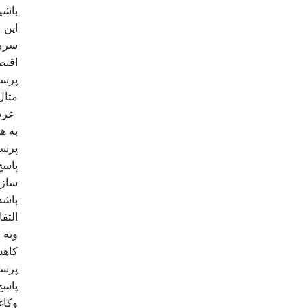
باشی
این 
سرما
اقتص
پرسش
مثال
عرضه
به ه
پرسش
پاسخ
ساز 
باشد
التف
وبه 
کاهش
پرسش
پاسخ
وکاغ