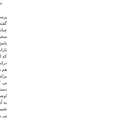
به
پرس
گفته
چنان
سخن،
پاسخ
یارا
که ا
دران
هم ز
برای
یی ک
دستو
اوضا
به آ
نخست
یی ب