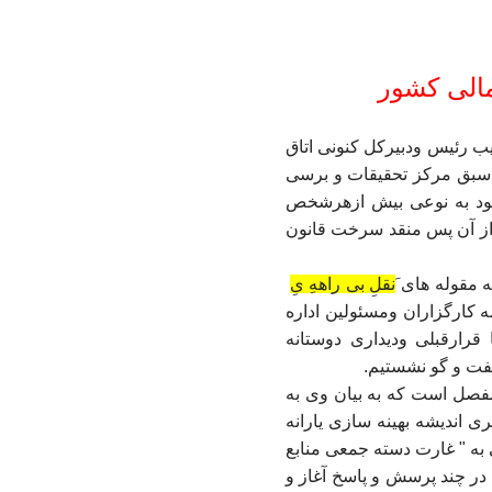
الی کشور
ایب رئیس ودبیرکل کنونی اتاق
 اسبق مرکز تحقیقات و برسی
 شود به نوعی بیش ازهرشخص
 واز آن پس منقد سرخت قانون
له مقوله های
َنقلِ بی راههِ یِ
 کارگزاران ومسئولین اداره
قرارقبلی ودیداری دوستانه
گفت و گو نشستیم.
مفصل است که به بیان وی به
ی اندیشه بهینه سازی یارانه
عی به " غارت دسته جمعی منابع
در چند پرسش و پاسخ آغاز و