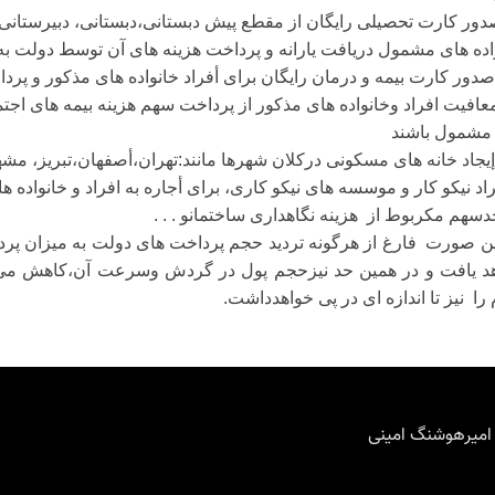
اده هاى مشمول دریافت یارانه و پرداخت هزینه هاى آن توسط دولت به
صدور کارت بیمه و درمان رایگان براى أفراد خانواده هاى مذکور و پ
مشمول باشند
إیجاد خانه هاى مسکونى درکلان شهرها مانند:تهران،أصفهان،تبریز، م
راد نیکو کار و موسسه های نیکو کاری، براى أجاره به افراد و خانواده ه
دسهم مکربوط از
هزینه نگاهدارى ساختمانو . . .
ین صورت
فارغ از هرگونه تردید حجم پرداخت های دولت به میزان پرد
د یافت و در همین حد نیزحجم پول در گردش وسرعت آن،کاهش می 
 را
نیز تا اندازه اى در پى خواهدداشت.
 امیرهوشنگ امینی