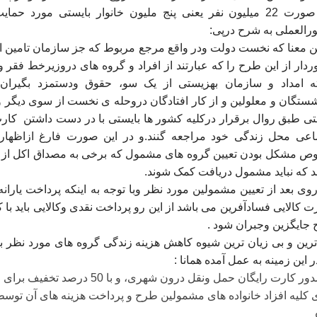
این صورت 22 میلیون نفر یعنی پنج ملیون خانوار بایستی مورد ح
رالعملی به شرح درپی:
ین معنا که نخست دولت ودر واقع مرجع مربوط که جز سازمان تامین ا
ردار از این طرح را که عبارتند از افراد و گروه های دروزیرخط فقر
ه امداد و سازمان بهزیستی از یک سو، حقوق ودستمزد بگیران
شستگان و معلولین و از کار افتادگان دروحله ی نخست از سوی دیگر و
تی طبق روال برقرار درکلیه کشور ها بایستی با در دست داشتن
کارت
اعی محل زندگی خود مراجعه گنند.و در این صورت فارغ ازاظها
 مشکل بودن تعیین گروه های مشمول که برخی به مصداق اکل از قف
د که نباید مشمول دریافت کمک شوند.
روی بعد از تعیین مشمولین مورد نظر وبا توجه به اینکه پرداخت یارانه
 کالایی فسادآفرین می باشد از این رو پرداخت نقدی وکالایی باید ب
جایگزین وجبران شود .
 ترین و بی زیان ترین شیوه کاهش هزینه زندگى گروه های مورد نظر 
ر این زمینه به عمل آمده همانا :
ی کلیه افزاد خانواده های مشمولین طرح و پرداخت هزینه های آن تو