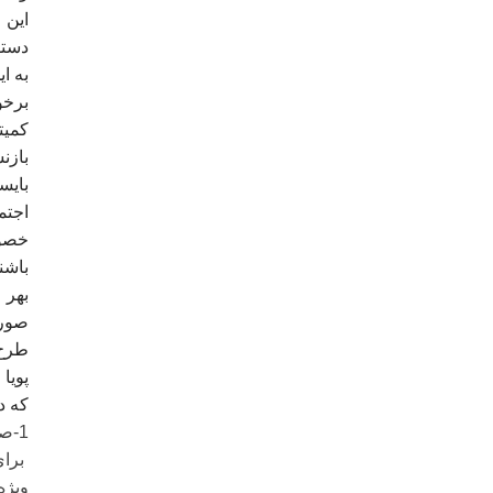
دستو
به ا
برخو
کمیت
بازن
بایس
اجتم
خصوص
باشن
بهر 
صورت
طرح 
پویا
که د
1-صدور کارت رایگان حمل ونقل درون شهری، و با 50 درصد تخفیف برای حمل ونقل برون شهری
برا
ویژه