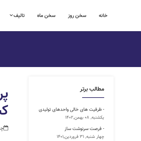
خانه
سخن روز
سخن ماه
تالیف
پر
مطالب برتر
کش
- ظرفیت های خالی واحدهای تولیدی
یکشنبه, 08 بهمن,1402
چهار ش
- فرصت سرنوشت ساز
چهار شنبه, 31 فروردین,1401