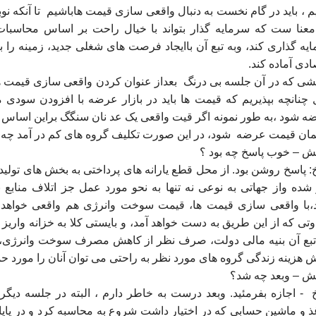
م ، باید در گام نخست به دنبال واقعی سازی قیمت هاباشیم
تا آنکه ن
معنا ست که سرمایه گذار بتواند با خیال راحت بر اساس محاسبات 
یه گذاری کند، وبه تبع آن باایجاد فرصت های شغلی جدید، زمینه را ب
ادی آماده کند.
ی که در آن جلسه بی درنگ
بعداز عنوان کردن واقعی سازی قیمت ها
 چنانچه بپذیریم که قیمت ها باید در بازار عرضه با افزودن سودی
 شود ،به طور نمونه اگر قیت واقعی یک عد نان سنگگ براین اساس دو
مان قیمت عرضه
شود، در این صورت تکلیف گروه های کم در آمد چه 
 – خوب پاسخ چه بود ؟
: پاسخ روشن بود. از محل قطع یارانه های پرداختی به بخش های تولید
شده واز جهاتی به نوعی نه تنها به نحو مورد عمل جز اتلاف منابع
،با واقعی سازی قیمت ها، قیمت سوخت وانرژی هم واقعی خواهد ش
اوتی که از این طریق به دست خواهد آمد، و بایستی کلا به خزانه واریز
تبع آن بنیه مالی دولت، صرف نظر از کاهش مصرف سوخت وانرژی، 
 هزینه زندگی گروه های مورد نظر به راحتی می توان آنان را مورد حم
 – وبعد چه شد؟
- اجازه بفرمئید. وبعد درست به خاطر دارم ، البته در جلسه دی
ذ و ماشین حسابی که در اختیار داشت شروع به محاسبه کرد و در پایان