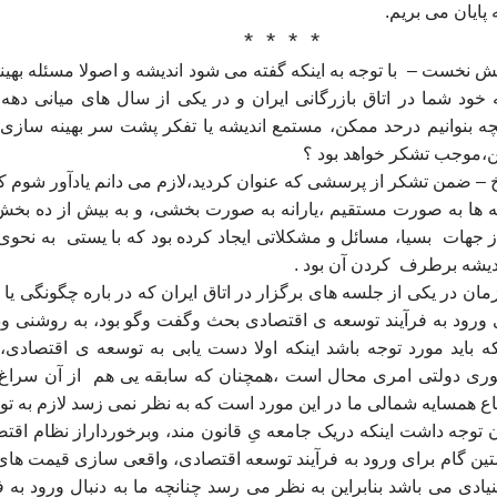
 پایان می بریم.
*
*
*
*
ش نخست –
با توجه به اینکه گفته می شود اندیشه و اصولا مسئله بهی
 خود شما در اتاق بازرگانی ایران و در یکی از سال های میانی دهه 
چه بنوانیم درحد ممکن، مستمع اندیشه یا تفکر پشت سر بهینه سازی یار
موجب تشکر خواهد بود ؟
 – ضمن تشکر از پرسشی که عنوان کردید،لازم می دانم یادآور شوم ک
نه ها به صورت مستقیم ،یارانه به صورت بخشی، و به بیش از ده ب
ز جهات
بسیا، مسائل و مشکلاتی ایجاد کرده بود که با یستی
به نحوی
دیشه برطرف
کردن آن بود .
مان در یکی از جلسه های برگزار در اتاق ایران که در باره چگونگی یا یاف
 ورود به فرآیند توسعه ی اقتصادی بحث وگفت وگو بود، به روشنی 
ه باید مورد توجه باشد اینکه اولا دست یابی به توسعه ی اقتصادی،
ری دولتی امری محال است ،همچنان که سابقه یی هم
از آن سراغ 
ع همسایه شمالی ما در این مورد است که به نظر نمی زسد لازم به توضیح
ن توجه داشت اینکه دریک جامعه یِ قانون مند، وبرخورداراز نظام اقتصاد
ین گام برای ورود به فرآیند توسعه اقتصادی، واقعی سازی قیمت های
نیادی می باشد بنابراین به نظر می رسد چنانچه ما به دنبال ورود به