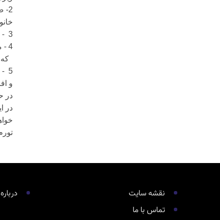
2- صدور کارت تحصیلى رایگان از مقطع پیش دبستانى،دبستانى، دبیرستانى ودانشگاهى براى فرزندان
خانو
3
- 
4 - معافیت افراد وخانواده هاى مذکور از پرداخت سهم هزینه بیمه هاى اجتماعى و مالیات حقوق درصورتى
که 
5
- 
و اف
در ح
در ا
خواه
تورم
نقشه سایت
درباره
تماس با ما