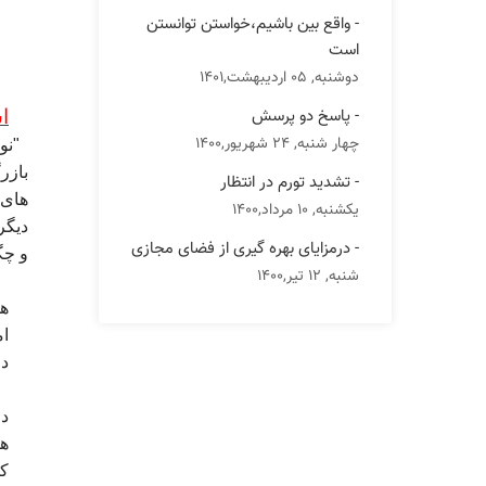
- واقع بین باشیم،خواستن توانستن
است
دوشنبه, 05 اردیبهشت,1401
- پاسخ دو پرسش
ا
چهار شنبه, 24 شهریور,1400
"نو
بازر
- تشدید تورم در انتظار
های 
یکشنبه, 10 مرداد,1400
دیگر
- درمزایای بهره گیری از فضای مجازی
و چگ
شنبه, 12 تیر,1400
هم
ام
در
دو
ها
کش