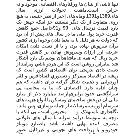
تنها ناشی از بنیان ها ورفتارهای اقتصادی موجود و نه
جزاین است.ماهیت تحولات ارزی سال
های1389و1391 وماه های اخیر از نظر جنسی به هیچ
روی متفاوت از یک دیگر نیستند، جز اینکه جهش یک
باره قیمت درسال های
90 و91حاصل جمع کاهش
قدرت خرید پول ملی ما در سال های پیش از آن بود
که دولت به هر دلیل با به یغما دادن وجوه ارزی کشور
برآن سرپوش نهاده بود، و با از دست دادن امکان
عرضه ارز ارزان وسرپوش نهادن بر کاهش قدرت
خرید ریال که همه ی ماشاهدآن بودیم یک باره آشکار
شد .بنابراین روشن است که این هردو ناشیِ وبرآیند از
دست دادن تدریجی توان اقتصادی کشور است که
ریشه در اقتصاد متمرکز و دستوریِ فسادآفرین و فقر
آوردولتی و ذهنیت شکل گرفته درآن داشته که هم
چنان ادامه دارد. اقتصادی که بنا به محاسبه یی
سرانگشتی حدود برابرچهارصد میلیارد دلار از منابع
مالی آن دربخش ساختمان ومسکن با انواع هزینه های
سرسام آورمستمرسالانه از جمله نوسازی، پس ماند ،
نگاهداری ،استهلاک و. . . محبوس است، بی آنکه با
توجه به متوسط درآمد سرانه تا سال های طولانی
مصرف کننده نهایی داشته باشد. یاصنایع مونتاژ
خودرو،و یا پرداخت های نجومی و غیرقابل تصور