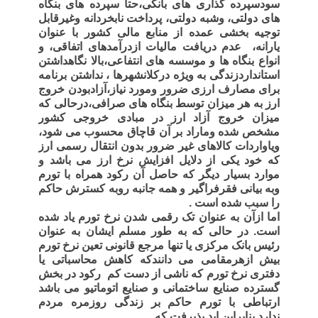
سودسپرده گذاری های بانکی،حتا سپرده های بنگاه
های دولتی، وشبه دولتی، پرداخت نابخردانه وغیرقابل
توجیه بخشی عمده از منابع مالی کشور با عنوان
یارانه،
عدم دریافت مالیات ازدرآمدهای اتفاقی، و
انواع بنگاه ها و موسسه های انتفاعی،بالا نگاهداشتن
استانداردزندگی به ویژه درکلانشهرها ، نداشتن برنامه
برای مصارف ارزی ضرور ومورد نیاز،آزادبودن خروج
ارز به هر میزان توسط بنگاه های صرافی،درحالی که
میزان خروج آزاد ارز در مبادی خروجی کشور
مشخص شده وماراد بر آن قاچاق محسوب می شود،
ویاواردات کالاهای غیر ضرور بدون انتقال رسمی ارز
که خود یکی از دلایل افزایش نرخ ارز می باشد و
موارد بسیار دیگر که حاصل آن رکود همراه با تورم
وبه بیانی فقرفراگیر و همه جانبه روبه کسترش حاکم
را سبب شده است .
اما ازآن به عنوان تک رقمی شدن نرخ تورم یاد شده
است. در حالی که به طور مسلم ایشان به عنوان
رئیس بانک مرکزی یا تنها مرجع قانونی تعین نرخ تورم
بیش ازهرمقامی می دانندکه کاهش محاسباتی یا
دفتری نرخ تورم که ناشی از دست کم
رکود در بخش
گسترده صنایع ساختمانی و صنایع اتوماتیو می باشد
ارتباطی با تورم حاکم بر زندگی روزمره مردم
ندارد.بنابراین اید پذیرفت که