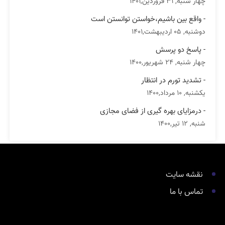
چهار شنبه, 31 فروردین,1401
- واقع بین باشیم،خواستن توانستن است
دوشنبه, 05 اردیبهشت,1401
- پاسخ دو پرسش
چهار شنبه, 24 شهریور,1400
- تشدید تورم در انتظار
یکشنبه, 10 مرداد,1400
- درمزایای بهره گیری از فضای مجازی
شنبه, 12 تیر,1400
نقشه سایت
تماس با ما