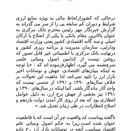
درحالی که کشورازلحاظ مالی به ویژه منابع ارزی
شرایط و دوران
کم سابقه یی
را از سر می گذراند به
گزارش خبرنگار مهر
رئیس محترم بانک مرکزی به
عنوان بالاترین مقام بانکی یا یکی از اضلاع یا ارکان
اصلی و سه گانه اقتصادی کشور یعنی وزارت اقتصاد
ودارایی، سازمان مدیریت و برنامه ریزی کشور و
درنهایت بانک مرکزی
با اطمینانی غیر قابل تصور که
روشن نیست از کدامین اصول ومبانی علمی
سرچشمه می گیرد، اظهارفرموده اند که : «با توجه
به اینکه بنیان‌های اقتصادی، جهش و نوسانات اخیر
بازار ارز را تایید نمی‌کند، لذا ماهیت این تحولات بر
خلاف سال‌های
۱۳۹۰
و
۱۳۹۱
از جنسی نیست که
واجد آثار ماندگار باشد. کما اینکه در سال‌های
۱۳۹۰
و
۱۳۹۱
نیز بخشی از جهش نرخ ارز، به دلیل عوامل
انتظاری بود که بعد از روی کار آمدن دولت یازدهم و
اصلاح انتظارات، در طی زمان تعدیل شد. »
ناگفته پیداست که واقعیت جز آن است که با قاطعیت
عنوان شده است.زیرا به حکم اصول ومبانی علم
اقتصاد سیاسی، آنچه در نوسانات بازار ارز رخ داده