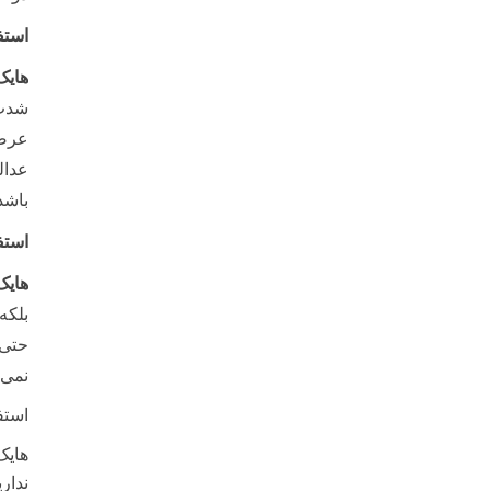
استف
هایک
شدت 
عرضه
عدال
باشد
استف
هایک
بلکه
حتی 
نمی 
استف
هایک
ندار