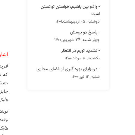
- واقع بین باشیم،خواستن توانستن
است
دوشنبه, 05 اردیبهشت,1401
- پاسخ دو پرسش
چهار شنبه, 24 شهریور,1400
- تشدید تورم در انتظار
اشار
یکشنبه, 10 مرداد,1400
فرید
- درمزایای بهره گیری از فضای مجازی
شنبه, 12 تیر,1400
،شیکاگ
جایز
هایک
نوشت
وقت 