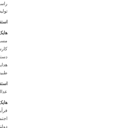
راست
تولی
استف
هایک
مسرت
کارش
دستم
هدای
طبیع
استف
عدال
هایک
فرآی
اجتم
دولت