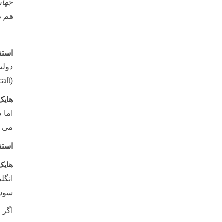
جهان
هم م
استف
دولت حا
aft)
هایک
اما 
می ش
استف
هایک
انگل
سوسی
اگر 