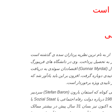
م است
ی
از به نام ترین نظریه پردازان سده ی گذشته است
مان شهر به تحصیل پرداخت. وی در دانشگاه های فریبورگ
(Gunnar Myrdal)
اقتصاددان سوئدی به دریافت
یدی دوباره گرفت. افزون بر این باید یادآور شد که
 تاییدی ویژه برخوردار است.
یی کوتاه که استفان بارون
(Stefan Baron)
سردبیر
Sozial Staat
با
هایک داشته وبار دیگر، باز دوباره در آن نشریه به چاپ رسید. گفتگویی که اکنون نیز بسان 31 سال پیش در بیشتر ممالک