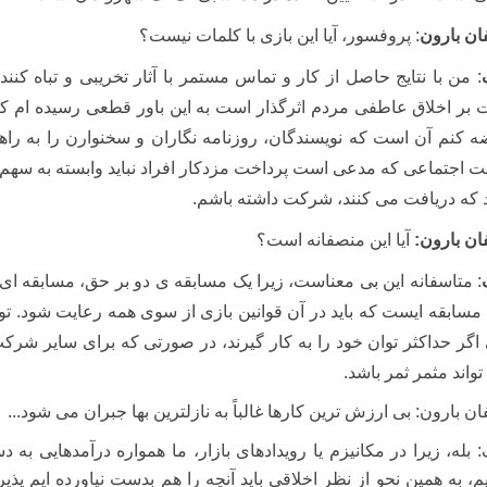
ان بارون
: پروفسور، آیا این بازی با کلمات نیست؟
: من با نتایج حاصل از کار و تماس مستمر با آثار تخریبی و تباه کنن
بر اخلاق عاطفی مردم اثرگذار است به این باور قطعی رسیده ام که
 کنم آن است که نویسندگان، روزنامه نگاران و سخنوارن را به راه
ت اجتماعی که مدعی است پرداخت مزدکار افراد نباید وابسته به سهم کار
 که دریافت می کنند، شرکت داشته باشم.
ان بارون:
آیا این منصفانه است؟
: متاسفانه این بی معناست، زیرا یک مسابقه ی دو بر حق، مسابقه ای
 مسابقه ایست که باید در آن قوانین بازی از سوی همه رعایت شود. توا
اگر حداکثر توان خود را به کار گیرند، در صورتی که برای سایر ش
تواند مثمر ثمر باشد.
ان بارون: بی ارزش ترین کارها غالباً به نازلترین بها جبران می شود...
: بله، زیرا در مکانیزم یا رویدادهای بازار، ما همواره درآمدهایی ب
یم، به همین نحو از نظر اخلاقی باید آنچه را هم بدست نیاورده ایم پذ