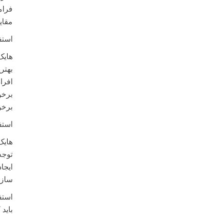
فرام
مقایس
استف
هایک
بهتر
افرا
برخو
برخو
استف
هایک
توجه
ایجا
سازد
استف
باید 