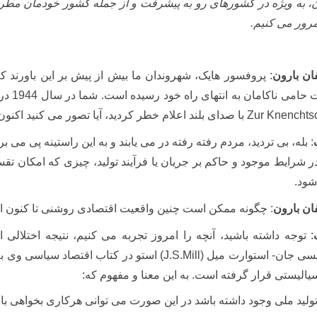
، به ویژه در کشورهای رو به پیشرفت و از جمله کشور خودمان مطرح و 
رور می کنیم.
ان بارون
: پروفسور هایک، شهروندان ما بیش از پیش بر این باورند 
می ناکامان به انتهای راه خود رسیده است. شما در سال 1944 در کتاب خودتان با عنوان در مسیر بردگی
Zur Knenchtsc
با صدای بلند اعلام خطر کردید، آیا تصور می کنید اکن
: بله، بی تردید، مردم رفته رفته در می یابند و به این راستینه پی می
در شرایط موجود و حاکم بر جریان یا فرآیند تولید، چیزی که امکان ت
ود.
ان بارون
: چگونه ممکن است چنین واقعیت اقتصادی روشنی تا کنون از
: توجه داشته باشید، آنچه را امروز تجربه می کنیم، نتیجه اختلالی
یسی جان- استوارت میل
(J.S.Mill)
استو در کتاب اقتصاد سیاسی وی ب
الیستی قرار گرفته است. به این معنا و مفهوم که:
تولید ملی وجود داشته باشد در این صورت می توانی هرکاری بخواهی با 