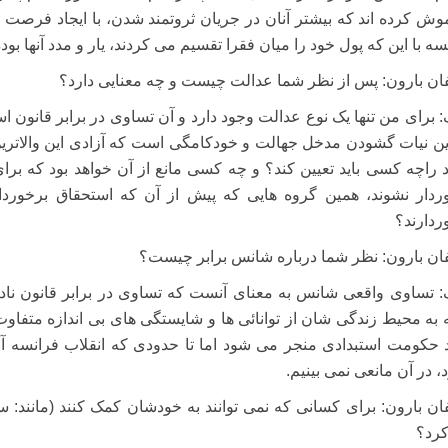
وش کرده اند که بیشتر آنان در جریان ثروتمند شدن، با ایجاد فرصت 
ه با این که پول خود را میان فقرا تقسیم می کردند، یار و مدد آنها بوده 
ان بارون: پس از نظر شما عدالت چیست و چه معنایی دارد؟
: برای من تنها یک نوع عدالت وجود دارد و آن تساوی در برابر قانون اس
ین نیات گشودن مدخل جهالت و خودکامگی است که آزادی این والاترین
د راچه کسی باید تعیین کند؟ و چه کسی مانع از آن خواهد بود که برای
ردار نشوند، همین گروه هایی که پیش از آن که استحقاق برخوردا
ردارند؟
ان بارون: نظر شما درباره شانس برابر چیست؟
: تساوی واقعی شانس به معنای آنست که تساوی در برابر قانون نادید
 به محیط زندگی شان از توانائی ها و شایستگی های بی اندازه متفاوت بر
د حکومت استبدادی منجر می شود اما تا حدودی که انقلاب فرانسه 
، در آن مانعی نمی بینیم.
ان بارون: برای کسانی که نمی توانند به خودشان کمک کنند (مانند: سا
کرد؟