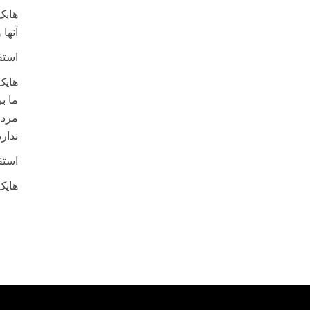
هایک
آنها
استف
هایک
ما ب
مردم
ندارد
استف
هایک