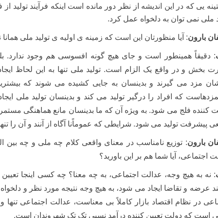
ینه یی که در این اندیشه از نظر دور مانده است اینکه فرآیند تولید از ف
د ملی نمی توان به دلخواه عمل کرد.
ان بارون
: آیا منظورتان این است که زمینه ی اولیه ی تولید ملی همانا 
: دقیقاً همینطور است و جای هیچ گونه افسوسی هم وجود ندارد. بل
 بخش و در واقع یک الزام است. تولید ملی تنها به این لحاظ ایجا
ان مزد می گیرند و بدینسان به جایی کشیده می شوند که بیشترین
زدهاست که افراد را درگیر تولید می کند و بدینسان تولید ملی ایجا
ت کننده فلج می شود. به ویژه آن که ما بدینسان مانع هماهنگی مستم
ی پیشرفت تولید می شود. شرایطی که عموماًنا آگاه از آنند و آن را ت
ان بارون
: توزیع نامناسب در معنای واقعی کلام چه ملی و چه بین ا
ت اجتماعی، آیا شما هم بر این باورید؟
: نه به هیچ وجه، عدالت اجتماعی، به چه معنا؟ چه کسی اینجا تعیین
ند عرضه و تقاضا ایجاد می شود، به هیچ وجه نتیجه مورد نظر و دلخواه
اعی در نظام اقتصاد بازار کاملاً بی معناست، عدالت اجتماعی تنها و
ی است که دولت تعیین کننده درآمد نسبی تک تک شهروندان است.