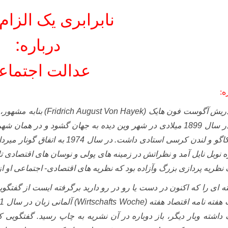
نابرابری یک الزا
درباره:
عدالت اجتماع
ه:
ریش آگوست فون هایک
(Fridrich August Von Hayek)
بنابه مشهور، 
که در سال 1899 میلادی در شهر وین دیده به جهان گشود و در ه
و و لندن کرسی استادی داشت. در سال 1974 به اتفاق گونار میردال
ه نوبل نایل آمد و نظراتش در زمینه های پولی و نوسان های اقتصادی تای
 نظریه پردازی بزرگ وآزاده بود که نظریه های اقتصادی- اجتماعی او از
ه ای را که اکنون در دست یا رو در رو دارید برگرفته ایست از گفتگو
هفته نامه اقتصاد هفته
(Wirtschafts Woche)
آلمانی زبان در سال 1981 درباره دولت رفاه اجتماعی یا