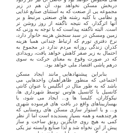
دربخش مسکن نخواهد بود، آن هم در زیر
مجموعه یی از صنعت که به استثنای صنایع غذایی
و نظامی با کلیه رشته های صنعتی مرتبط و بر
آنها اثرگذار، که نتیجه ناگفته از روز روشن تر
است. البته ناگفته پیداست که با توجه به وزنی که
زمین ومسکن در سبد سنجش هزینه خانوار دارد،
نرخ دفتری تورم که ارتباط
چندانی هم
با هزینه
کذران زندگی روزانه مردم ندارد در مجموع به
احتمال به زیر صفر کاهش خواهد یافت، رویدادی
که در صورت وقوع به معنای حرکت به سوی
درهم پاشی اقتصاد ملی خواهد بود.
بنابراین پیشنهادهایی مانند ایجاد مسکن
اجتماعی که منطور ظاهراًهمان واحدهایی می
باشد که به طور مثال در انگلیس با عنوان کانتی
کانسیل یا کانسیل هاوس توسط شهرداری ها،
نیکوکاران، کلیسا ها و... ایجاد می شود، یا
بهسازی
بناهای واقع در بافت های فرسوده شهری
و... و یا استوار سازی مسکن های روستایی که
هرچندهمه و همه بسیار پسندیده است اما از نظر
کمی به هیچ روی جایگزین رونق ساخت و ساز
پیش از این نخواه شد و لذا صنایع وابسته نیز یکی