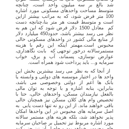
شد بالغ بر سه میلیون واحد است، چنانچه
متوسط مساحت واحدهای مسکونی مورد اشاره
100 متر فرض شود، که به مراتب بیشتر ازاین
است و متوسط قیمت هر متر بنا،چنانچه دست
کم معادل 1500 دلار فرض شود که این هم به
نظر می رسد بیشتر باشد، حدود450 میلیارد دلار
از منابع مالی کشور در واحدهای مسکونی خالی
محبوس است.مهمتر اینکه این رقم با هزینه
مستمرسالانه درخور توجهی که بابت نگاهداری،
عوارض نوسازی، پسماند، آب و برق، خواب
سرمایه و... باید پرداخت شود همراه است.
از آنجا که به نظر می رسد بیشترین بخش این
واحد ها در اختیار موسسه های دولتی و وابسته یا
بانک ها اعم از دولتی وخصوصی می باشد،
بنابراین، بنابه اشاره و با توجه به توان مالی
بالفعل نیازمندان مسکن، واحدهای خالی، حتا با
تخصیص وام های کلان مسکن نیز همچنان خالی
باقی خواهند ماند. از این رو نه تنها دست یابی به
اصل سرمایه های محبوس در این واحدها امکان
پذیر نخواهد شد، بلکه هزینه های مستمر سالانه
مورد اشاره مربوط نیز تحمیل بر صاحبان سرمایه
های محبوس خواهد بود و حاصل آن نیز جز رکود