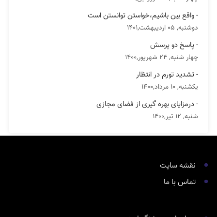
- واقع بین باشیم،خواستن توانستن است
دوشنبه, 05 اردیبهشت,1401
- پاسخ دو پرسش
چهار شنبه, 24 شهریور,1400
- تشدید تورم در انتظار
یکشنبه, 10 مرداد,1400
- درمزایای بهره گیری از فضای مجازی
شنبه, 12 تیر,1400
نقشه سایت
تماس با ما