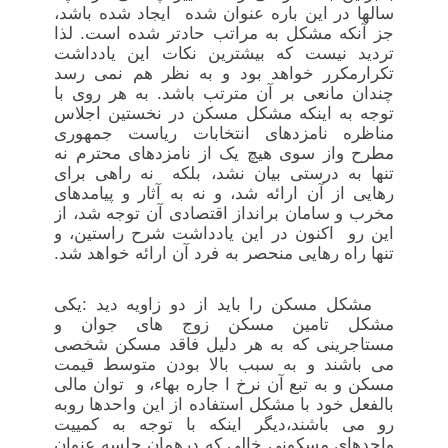
سالها در این باره عنوان شده ایجاد شده باشد،
جز آنکه مشکل به مراتب حادتر شده است. لذا
تردید نیست که بیشترین نکات این یادداشت
تکرارمکرر خواهد بود و به نظر هم نمی رسد
چندان مانعی بر آن مترتب باشد. به هر روی با
توجه به اینکه مشکل مسکن در نخستین اجلاس
مناظره نامزدهای انتخابات ریاست جمهوری
مطرح واز سوی هیچ یک از نامزدهای محترم نه
تنها به درستی بیان نشد، بلکه نه راهی برای
رهایی از آن ارائه شد، و نه به آثار و پیامدهای
مخرب و سامان برانداز اقتصادی آن توجه شد، از
این رو اکنون در این یادداشت شرح راستین، و
تنها راه رهایی منحصر به فرد آن ارائه خواهد شد.
مشکل مسکن را باید از دو زاویه دید :یکی
مشکل تامین مسکن زوج های جوان و
مستاجرینی که به هر دلیل فاقد مسکن شخصی
می باشند و به سبب بالا بودن متوسط قیمت
مسکن و به تبع آن نرخ ا جاره بهاء، و توان مالی
بالفعل خود با مشکل استفاده از این واحدها روبه
رو می باشند،دیگر اینکه با توجه به کمییت
واحدهای مسکونی خالی که درهمان جلسه عنوان