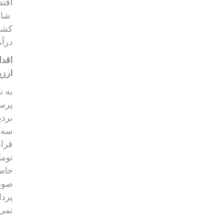
اقتص
شاه
کشور
درآم
ارزی
به ن
پرسش
قرار
توما
حاصل
صورت
پردا
نمی 