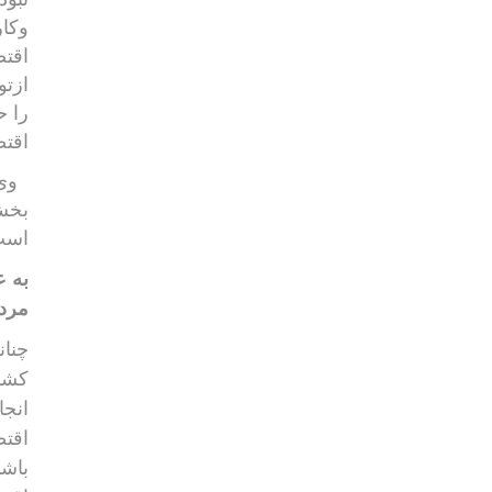
وکار
اقتص
ازتو
را ح
اقتص
وی
بخش
است.
به 
مردم
چنان
کشور
انجا
اقتص
باش