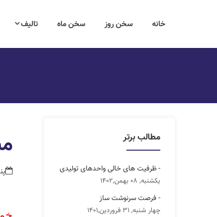
خانه
سخن روز
سخن ماه
تالیف
مش
مطالب برتر
- ظرفیت های خالی واحدهای تولیدی
پنجشنب
یکشنبه, 08 بهمن,1402
- فرصت سرنوشت ساز
چهار شنبه, 31 فروردین,1401
خو