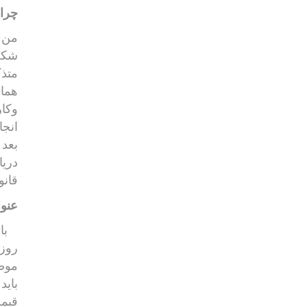
چرا 
من ه
شکل 
متذک
همان
وکار
انجا
بعد 
دریا
قانو
عنوا
با
روزه
موضو
باید
قیمت