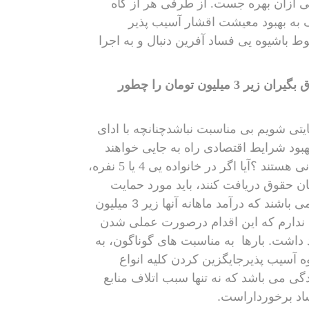
ی ازآن بهره جست. از طرفی هر از گاه
 به بهبود معیشت اقشار آسیب پذیر
 باشیوه یی فساد آفرین دنبال و به اجرا
اقدام جدید دولت مبنی بر توزیع سبد کالا و بسته حمایتی برای حقوق بگیران زیر 3 میلیون تومان را چطور
یتی شویم بی مناسبت نباشدچنانچه با ادای
هبود شرایط اقتصادی راه به جایی خواهند
بردیا نه ؟ ببینید منظور ازحقوق بگیران زیر 3میلیون تومان جه کسانی هستند ؟آیا اگر در خانواده یی 4 یا 5 نفره،
 باشند و همه آنها ماهانه زیر 3 میلیون تومان حقوق دریافت کنند، باید مورد حمایت
گروه های آسیب پذیر جامعه همین حقوق بگیرانی می باشند که درآمد ماهانه آنها زیر 3 میلیون
د ندارم که این اقدام درصورت عملی شدن
داشت. بارها
به مناسبت های گوناگون، به
ه آسیب پذیرجایگزین کردن کلیه انواع
گی می باشد که نه تنها سبب اتلاف منابع
اد برخورداراست.