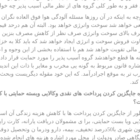
قر و به طور کلی گروه های از نظر مالی آسیب پذیر چه خوا
وچه به اینکه در آن روزها مسئله آلودگی هوا فوق العاده نگران
ی خواهد شد سوخت وانرژی خواهد بود. البته آن هم درحد قیم
ف بالای سوخت وانرژی صرف نظر از کاهش مصرف بنزین وبه ت
اوت فروش سوخت و انرژی ایجاد خواهد شد که باید کلا به خزان
مالی تقویت خواهد شد هم با استفاده بخشی از این وجوه و اع
نه ها قطع خواهدشد گروه آسیب پذیر را مورد حمایت قرار داد.که
شاره قانون مربوط به گونه یی مخرب و مغایر با ذات این اند
 تر به موقع اجرادرآمد. که این خود مقوله دیگریست وبح
ند.
 جایگزین کردن پرداخت های نقدی وکالایی وبسته حمایتی با 
؟
ر از جایگزین کردن پرداخت ها با کاهش هزینه زندگی آن است
ایی ویا بست حمایتی، برا ی مشمولان دریافت یارانه، کارت 
وبرون شهری با50درصد تخفیف، بیمه، دارو ودرما ن وتحصی
اهی صادر ودولت از محل مورد اشاره هزینه های انجام شده ر