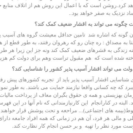
د کرد.روشن است که با اعمال این روش هم از اتلاف منابع 
اد نزدیک به صفر خواهد بود..
 چگونه می تواند به اقشار ضعیف کمک کند؟
 گونه که اشاره شد
تامین حداقل معیشت گروه های آسیب پذ
ا به مصداق : ره چنان رو که رهروان رفتند، به طور قطع از هم
ه زندگی به قشرهای ضعیف کمک کند ونه جز این زیرا هر طر
خته شده است که
هم مقبول تراست وهم برای دولت کم هزین
دولت می تواند اقشار آسیب پذیر کشور را شناسایی کند؟
 شناسایی اقشار آسیب پذیر باید از
تجربه کشورهای پیش رفته
برد که چه کسانی واقعا نیازمند حمایت می باشند. به طور نمو
ان بهزیستی و همه ی حقوق بگیران معاف از پرداخت مالیات
. البته در کنارانجام
این کارنیازمندانی که نام آنها در این فهر
ط(بیمه های اجتماعی)... مراحعه و تحت پوشش قرار خواهن
 و مالی هر فرد، آن هم در زمانی که همه افراد جامعه دارا
ست مورد نظر را تهیه
و بر حسن انجام کار نظارت کند.