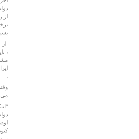
آخر 
دولت
از ر
برخی
بسیا
از 
، نا
مشاو
ایرا
.
وقتی
می‌پ
"این
دولت
اوضا
کنون
نبود