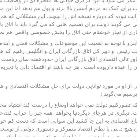
مگر می شود با این کُرکُری خوانی ها معجزه ای در وضعیت 
 برای کمک به مردم آستین بالا بزند و پول هم بدهد اما این 
انت نبوده که دوباره نسخه اش را بپیچند. این مشکلاتی که هم
 می گویند دولت برای تصمیم هایی که می گیرد باید با اتاق 
ری از تجار خوشنام حتی اتاق را بخش خصوصی واقعی هم نمی 
اینرو با توجه به اهمیت این موضوعات و مشکلات فعلی و آینده 
یب رئیس
و دبیر کل اتاق بازرگانی ایران و انگلیس رفتیم که 
رعالی اقتصادی اتاق بازرگانی ایران حدودهفده سال ریاست 
ن را عهده داربوده است . هر چه باشد او اقتصاد دانی با تج
 از او در مورد توانایی دولت برای حل مشکلات اقتصادی و ه
رسیم می‌گوید :
که تصورکنیم دولت نمی خواهد اوضاع را درست کند اشتباه 
، دیگری در هرجای دیگردنیا بخواهد
همه چبز را خراب کند،خود
ع اقتصادی به این جا کشید این سوالی است که دست کم خود م
 هیچ د.لتی با نظام اقتصاد متمرکز و دستوری ِدولتی از توسعه
ه ، نیست و درآینده نیز
ما شاهدآن نخواهیم بود. ضمن اینکه 