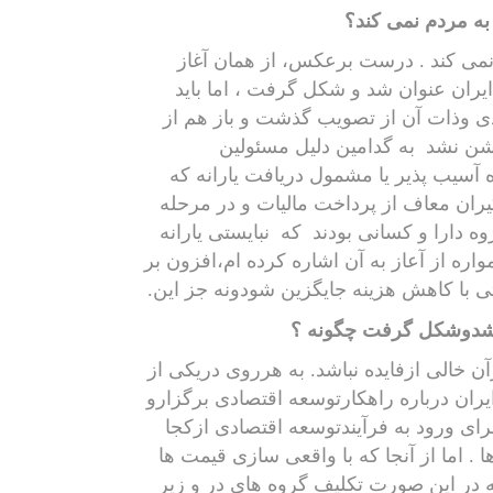
به مردم نمی کند؟
می کند . درست برعکس، از همان آغاز
 ایران عنوان شد و شکل گرفت ، اما باید
ی وذات آن از تصویب گذشت و باز هم از
وشن نشد
به گدامین دلیل مسئولین
ه آسیب پذیر یا مشمول دریافت یارانه که
ان معاف از پرداخت مالیات و در مرحله
وه دارا و کسانی بودند
که
نبایستی یارانه
اره از آعاز به آن اشاره کرده ام،افزون بر
تی با کاهش هزینه جایگزین شودونه جز این.
ان شدوشکل گرفت چگونه ؟
ن خالی ازفایده نباشد. به هرروی دریکی از
یران درباره راهکارتوسعه اقتصادی برگزارو
ای ورود به فرآیندتوسعه اقتصادی ازکجا
 اما از آنجا که با واقعی سازی قیمت ها
 در این صورت تکلیف گروه های در و زیر