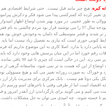
نه کبره
هیچ چیز مانند قبل نیست.
حتی
شرایط اقتصادی هم دی
:
 تغییر کرده که کمترکسی پیدا می شود فکر و ذکرش پیرامون م
ولان به طور عجیبی
در مورد بهتر شدن اوضاع اظهار امیدوا
که بودجه سال 97 را می نوشتند قرار بود مردم چالشی به
 تر شدند و قشر متوسطی که دلمان به وجودش خوش بود هم ا
ط کنونی جوری است که نیازی به تفصیل زیاد نیست اما بای
 پایانی دارد یا ندارد. اصلا کاری به این موضوع نداریم که ف
قات رقم خورد اما در این میان پرسش هایی وجود دارد که باید 
هم پر نمی زند. این در حا
 اوضاع از این که هست بد تر نمی شود، متاسفانه گرهی از م
د و خوراک
به صورت روزانه تغییر می کند و هیچ مسوولی توضیح
 یکی دوتا هم نیست . بانک مرکزی برای مدیریت بازار ارز ب
 اقتصاد است اما از طرفی وقتی با تاجرهای اسم ورسم داری ک
 می کنیم و می گویند برای بازگرداندن ارز آنقدر امروز و فر
م تا خسته شوند،
چه امیدی می توان به حل مشکلات داشت.