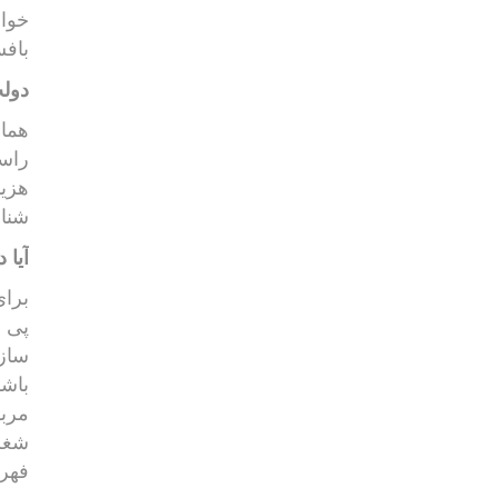
خواه
بافس
دولت
همان
راست
هزین
شنا
آیا 
برای
پی ب
سازم
باشد
مربو
شغلی
فهر