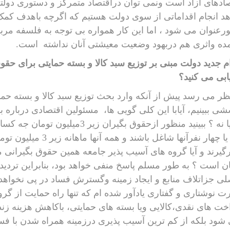
ادهای آزاد است ونمی توان دراقتصاد متمرکز و دستوری دولت
د انجام اقداماتی از سوی دولت هستیم که اگرچه باهدف کمک
عنوان می شود ، اما این کار همواره بی توجه به فلسفه مربوط
ده واثری هم دربهود وضعیت معیشتی آنان نداشته
است.
ابی می کنید؟
ظر می رسد پیش از آنکه وارد بحث توزیع سبد کالا و بسته حما
ی ببینیم، آیابا این کلی گویی ها،
مسئولین اقتصادی درباره ب
سه یا چهار نفرآنها شاغل
گیرند و آیا
ن است ؟ به طور مسلم پاسخ منفی خواهد بود، بنابراین تردی
ی جزاتلاف منابع و ایجاد زمینه وگسترش فساد در پی نخواهد 
 نوشتاری و گفتاری یادآور شده ام که تنها راه حمایت از گرو
خت های نقدی،کالایی ویا بسته های حمایتی، باکاهش هزینه زند
شود بلکه از کم ترین آسیب پذیری درزمینه همراه شدن با فس