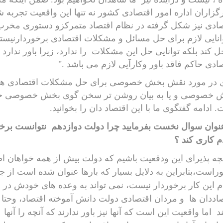
گزاران اداره امور اقتصادی کشور نه تنها این واقعیت تجربه شده 
ادی نیز شکل گرفته در نظام اقتصاد متمرکزو دستوری مخرب 
انایی لازم برای حل مسائل و مشکلات اقتصادی برخوردارنیستن
ل کند بلکه توانایی حل این مشکلات
را ندارد، زیرا باور ندار
ادی حاکم فاقد باور وکارآیی لازم می باشد ."
 در مورد نقش بخش خصوصی برای حل مشکلات اقتصادی هم نظر 
 خصوصی و یا به بیان روشن تر سخن گوی بخش خصوصی خود
 ادامه گفتگوی ما با این اقتصاد دان را بخوانید.
عنوان سوال نخست بفرمایید
چرا دولت دوازدهم
نتوانست برخ
 کاری کند ؟
چه پذیرای این ودقعیت باشیم که دولت بیش از همه خواهان اص
است،بتابراین به دلایل بسیار که بارها عنوان شده است از جمل
م این کار برخوردار نیست، نمی تواند به وعده های خودش در 
اددان ها
و مردان اقتصادی دولت دانش آموخته اقتصاد، وحتا 
ند
اما واقعیت این است که آنها نیز باور ندارند که آنچه را آنها