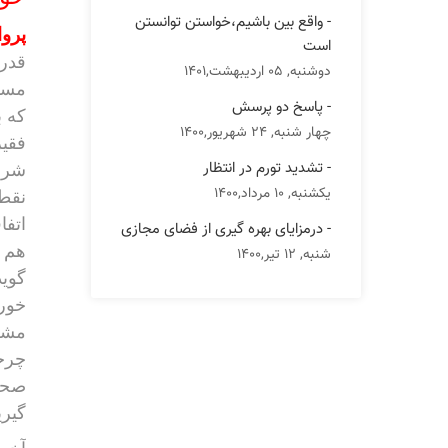
- واقع بین باشیم،خواستن توانستن
پروا
است
قدری
دوشنبه, 05 اردیبهشت,1401
مسو
- پاسخ دو پرسش
چهار شنبه, 24 شهریور,1400
فقیر
- تشدید تورم در انتظار
شرای
یکشنبه, 10 مرداد,1400
نقطه
اتفا
- درمزایای بهره گیری از فضای مجازی
شنبه, 12 تیر,1400
گوید
خور
مشکل
چرخه
صحبت
گیری