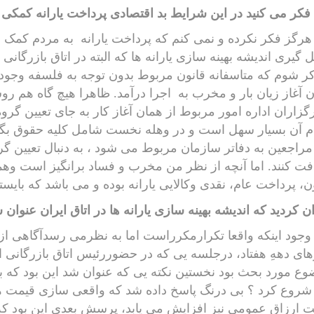
فکر می کنید در این شرایط بد اقتصادی پرداخت یارانه کمکی 
رگز فکر نکرده و نمی کنم که پرداخت یارانه
به مردم کمک ن
گیری اندیشه بهینه سازی یارانه ها که البته در اتاق بازرگانی
ر شوم که متاسفانه قانون مربوط بدون توجه به فلسفه وجود
 آغاز زیان بار و مخرب به
اجرا درآمد. ظاهرا هیچ گاه هم ر
گزاران اداره امور مربوط از همان آغاز کار به جای تعیین گرو
م آن بسیار سهل است و در وهله نخست شامل کلیه حقوق بگیر
مراجعین به دفاتر سازمان مربوط می شود ، به دنبال تعیین گر
فت کنند. اما آنچه از نظر من مخرب و فساد برانگیز است وهمو
ن، پرداخت عام، نقدی وکالایی یارانه بوده و می باشد که بایس
ن کردید که اندیشه بهینه سازی یارانه ها در اتاق ایران عنو
 وجود اینکه واقعا تکرارمکرراست اما به نظرمی رسدآگاهی ازآ
ای دههِ هفتاد، درجلسه یی که در حضوررئیس اتاق بازرگانی ا
ع مورد بحث بود نخستین نکته یی که عنوان شد این بود که بر
 شروع کرد ؟ بی درنگ پاسخ داده شد که واقعی سازی قیمت ها .
 ارزاق عمومی نیز افزایش می یابد، پرسش بعدی این بود که