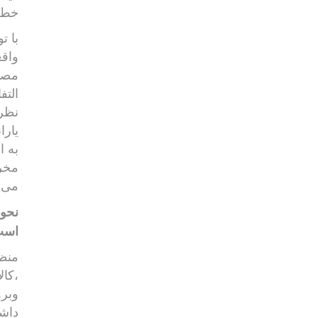
خط ف
با ت
واقع
مصر
التف
نظر 
یارا
به ا
مخرب
می ک
نحوه
است
منظو
،کال
داشگ