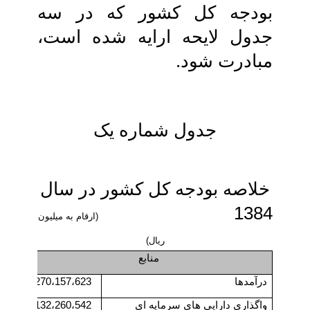
بودجه کل کشور که در سه
جدول لایحه ارایه‏ شده است،
مبادرت شود.
جدول شماره یک‏
خلاصه بودجه کل کشور در سال
1384
(ارقام به میلیون
ریال)
منابع
درآمدها
270،157،623
هزینه
واگذاری دارایی های سرمایه ای
132،260،542
تملک 