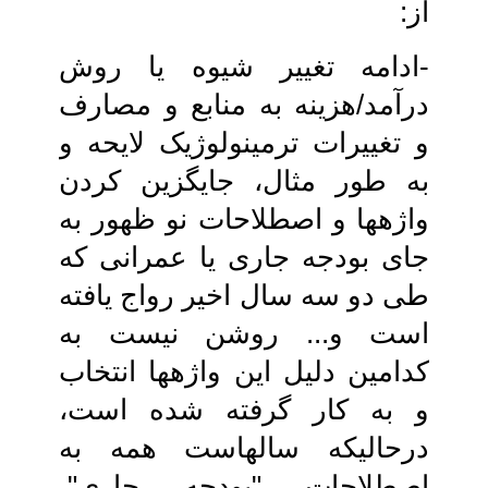
از:
-ادامه تغییر شیوه یا روش
درآمد/هزینه به‏ منابع و مصارف
و تغییرات ترمینولوژیک لایحه‏ و
به ‏طور مثال، جایگزین کردن
واژه‏ها و اصطلاحات نو ظهور به
جای بودجه جاری یا عمرانی که
طی دو سه سال اخیر رواج یافته‏
است و... روشن نیست به
کدامین دلیل‏ این واژه‏ها انتخاب
و به کار گرفته شده است،
درحالی‏که سال‏هاست همه به
اصطلاحات‏ "بودجه جاری‏"،