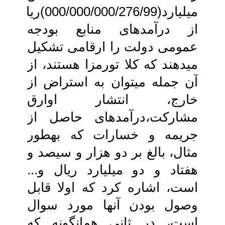
میلیارد(000/000/000/276/99)ریال‏
از درآمدهای منابع بودجه
عمومی دولت را ارقامی تشکیل
می‏دهند که کلا تورم‏زا هستند، از
آن جمله می‏توان به استراض از
خارج، انتشار اوارق
مشارکت،درآمدهای حاصل از
جریمه و خسارات که به‏طور
مثال، بالغ بر دو هزار و سیصد و
هفتاد و دو میلیارد ریال و...
است، اشاره کرد که اولا قابل
وصول بودن‏ آنها مورد سوال
است، در ثانی همانگونه که‏