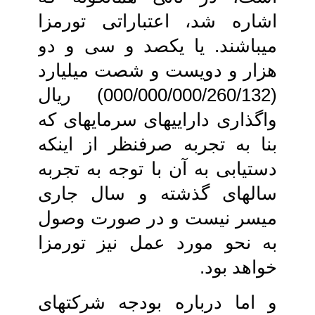
اشاره شد، اعتباراتی تورم‏زا
می‏باشند. یا یکصد و سی و دو
هزار و دویست و شصت میلیارد
(000/000/000/260/132) ریال
واگذاری‏ دارایی‏های سرمایه‏ای که
بنا به تجربه‏ صرفنظر از اینکه
دستیابی به آن با توجه به تجربه
سال‏های گذشته و سال جاری‏
میسر نیست و در صورت وصول
به نحو مورد عمل نیز تورم‏زا
خواهد بود.
و اما درباره بودجه شرکت‏های