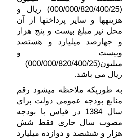
(000/000/820/400/25) ریال و
هزینه‏ها و سایر پرداخت‏ها از آن
محل نیز مبلغ بیست و پنج هزار
و چهارصد میلیارد و هشتصد
وبیست و
میلیون(000/000/820/400/25)
ریال می‏ باشد.
به طوریکه ملاحظه می‏شود رقم
منابع‏ بودجه عمومی دولت برای
سال 1384 در قیاس با بودجه
مصوب سال جاری فقط شش‏
هزار و ششصد و دوازده میلیارد