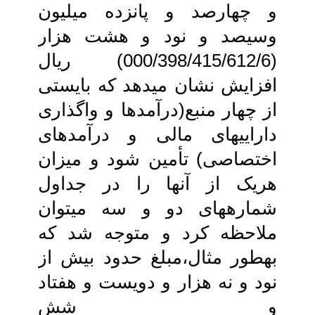
و چهارصد و پانزده میلیون
وسیصد و نود و هشت هزار
(000/398/415/612/6) ریال
افزایش نشان‏ می‏دهد که بایستی
از چهار منبع(درآمدها و واگذاری
دارایی‏های مالی و درآمدهای
اختصاصی) تأمین شود و میزان
هریک از آنها را در جداول
شماره‏های دو و سه می‏توان
ملاحظه‏ کرد و متوجه شد که
به‏طور مثال،مبلغ حدود بیش از
نود و نه هزار و دویست و هفتاد
و شش