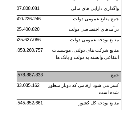
واگذاری دارایی های مالی
97،808،081
تملک 
جمع منابع عمومی دولت
500،226،246
جمع 
درآمدهای اختصاصی دولت
25،400،820
از م
منابع بودجه عمومی دولت
525،627،066
مصار
منابع شرکت های دولتی، موسسات
1،053،260،757
مصار
انتفاعی وابسته به دولت و بانک ها
موسس
بانک 
جمع
1،578،887،833
جمع
کسر می شود ارقامی که دوبار منظور
33،035،162
کسر 
شده است
منظو
منابع بودجه کل کشور
1،545،852،661
مصار