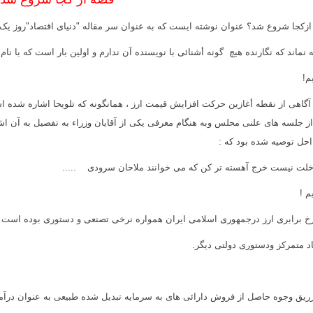
زکجا شروع شد؟ عنوان نوشته ایست که به عنوان سر مقاله "دنیاى اقتصاد"روز یک ش
ه نماند که نگارنده هیچ گونه أشنائى با
نویسنده آن
ندارم
و اولین بار است که با نا
م!
آگاهى از نقطه أغازین حرکت افزایش قیمت ارز ، همانگونه که تلویحا اشاره شده ا
ز جلسه های علنی محلس وبه هنگام معرفی یکی از آقایان وزراء به تفصیل به آن اشا
حل توصیه شده بود که :
لت نیست خرج آهسته تر کن که می خوانند ملاحان سرودی .....
م !
د متمرکز ودستورى دولتى دیگر.