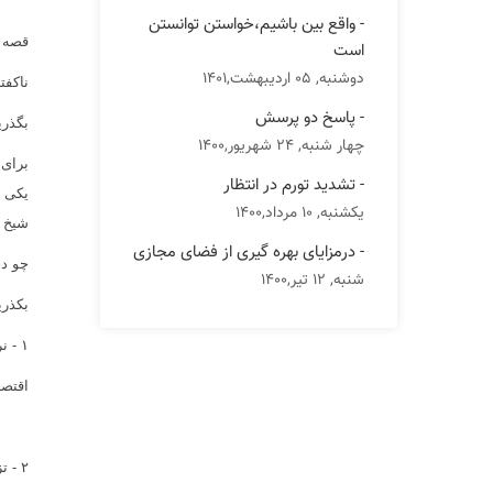
- واقع بین باشیم،خواستن توانستن
قصه ا
است
دوشنبه, 05 اردیبهشت,1401
ناکفت
- پاسخ دو پرسش
بگذری
چهار شنبه, 24 شهریور,1400
براى 
- تشدید تورم در انتظار
یکی ا
یکشنبه, 10 مرداد,1400
شیخ ا
- درمزایای بهره گیری از فضای مجازی
چو دخ
شنبه, 12 تیر,1400
بکذری
١ - نرخ برابرى ارز درجمهوری اسلامی ایران همواره نرخى تصنعى و دستورى بوده است .همانند نرخ ارز در هر
اقتصا
٢ - تزریق وجوه حاصل از فروش دارائى هاى به سرمایه تبدیل شده طبیعى به عنوان درآمد ،از جمله نفت و گاز وسایر