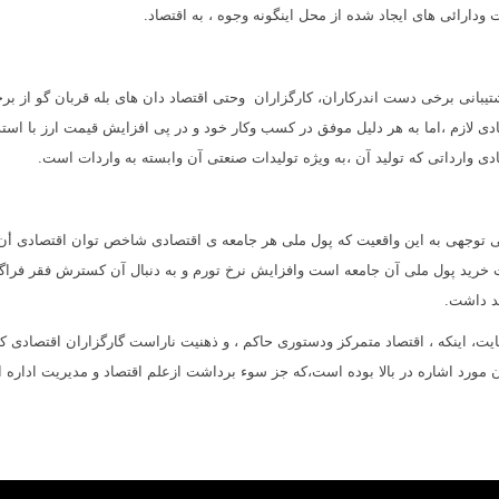
ت ودارائى هاى ایجاد شده از محل اینگونه وجوه ، به اقتصاد.
شتیبانی برخى دست اندرکاران، کارگزاران وحتى اقتصاد دان های بله قربان گو از برخى
دى لازم ،اما به هر دلیل موفق در کسب وکار خود و در پی افزایش قیمت ارز با است
دی وارداتی که تولید آن ،به ویژه تولیدات صنعتی آن وابسته به واردات است.
بی توجهی به این واقعیت که پول ملى هر جامعه ى اقتصادى شاخص توان اقتصادى أ
خرید پول ملى آن جامعه است وافزایش نرخ تورم و به دنبال آن کسترش فقر فراگیر و
د داشت.
ایت، اینکه ، اقتصاد متمرکز ودستوری حاکم ، و ذهنیت ناراست گارگزاران اقتصادی 
 مورد اشاره در بالا بوده است،که جز سوء برداشت ازعلم اقتصاد و مدیریت اداره ام