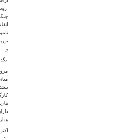
اراض
روست
جنگل
اتفا
تامی
توری
و...
بگذر
مرور
مبان
بیشت
کارگ
های 
دارا
ودارد
اکنو
نشود