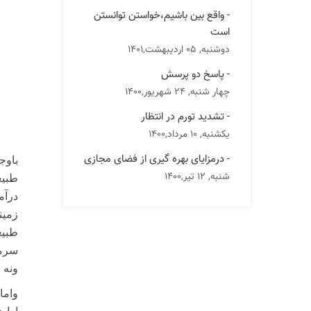
- واقع بین باشیم،خواستن توانستن
است
دوشنبه, 05 اردیبهشت,1401
- پاسخ دو پرسش
چهار شنبه, 24 شهریور,1400
- تشدید تورم در انتظار
یکشنبه, 10 مرداد,1400
- درمزایای بهره گیری از فضای مجازی
باوج
شنبه, 12 تیر,1400
طبیع
درآم
زمین
طبیع
سرما
ونه 
واما