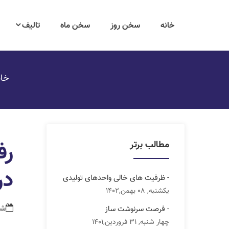
خانه
سخن روز
سخن ماه
تالیف
خان
رف
مطالب برتر
در
- ظرفیت های خالی واحدهای تولیدی
یکشنبه, 08 بهمن,1402
شنبه, 14
- فرصت سرنوشت ساز
چهار شنبه, 31 فروردین,1401