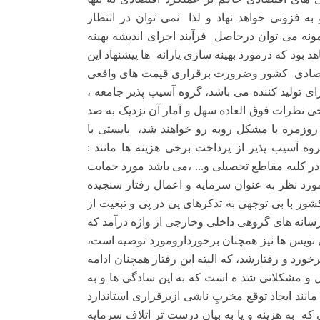
 به فزونی خواهد نهاد و لذا
نمی توان در انتظار
 نمونه می توان درحاصل
فرآیند اجرای اندیشه بهینه
 بود که درمورد بهینه سازی یارانه
ها پیشنهاد این
تصادی
کشور وضرورت برقراری قیمت های واقعی
ی تولید کننده می باشد، گروه آسیب پذیر جامعه ،
رخی نظرات فوق العاده سهل و آمار آن نزدیک به صد
 روزمره با مشکل روبه رو خواهند شد،
بایستی با
آسیب پذیر از پرداخت برخی هزینه ها مانند :
 کلیه مقاطع تحصیلی و... ،می باشد مورد حمایت
ورد نظر به عنوان سرمایه و اعمال رفتار سنجیده
شور با بی توجهی به تذکرهای پی در پی و تبعیت از
سانه های گروهی داخلی وخارجی از واژه درآمد که
 نویس ها نیز همچنان برخوردارومورد توصیه است،
رخورد و رفتارشد، که البته این رفتار همچنان ادامه
ئل و مشکلاتی شد ه است که به این سادگی ها و به
د ایجاد توقع مخربِ ناشی ازبرقراری استاندارد
 که
به هزینه و یا به بیان درست تر اتلاف سرمایه