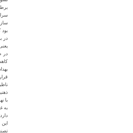
برطر
سران
سازی
بود 
در ب
یعنی
در ص
کاهش
بهدا
قرار
ناظر 
ذهنی
با ن
به غ
دارد
این 
تصنع