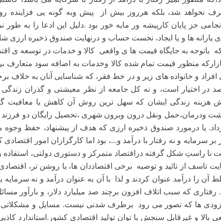
ف نخواهد شد، بلکه هرروز بیش از
پیش وبه گونه یی فزاینده رو
جامی جز پایان کارپیشه ور مایه خور بود .دلیل این ادعا را به طور
 یارانه ها و یا ایجاد، نخست حساب و درنهایت صندوق ذخیره ارزی شاهد
که
باتوجه به جایگاه قیمت ها ی واقعی
کالا و خدمات در توسعه ی اق
ازارکه منظور قیمت تمام شده کالا وخدمات به اضافه سود متعارف برا
 افراد و خانواده های زیر و در خط فقر، که شناسایی آنان به خلاف ب
د در اختیار است، و نه کل جامعه از نظر معیشتی و گذران زندگی
 هزینه زندگی ایشان که سهل ترین روش آن کاهش یا معافیت گروه 
شت ودرمان،حمل ونقل درون وبرون شهری ،تحصیل رایگان دو فرزند در
داد. یا درمورد صندوق ذخیره ارزی که هدف از پیشنهاد، حفظ وجوه م
بر سرمایه و نه رفتار با درآمد و...، بود
اما کارگزاران امور اقتصادی ک
ت نا راستِ شکل گرفته دراقتصاد متمرکز و دستوری دولتی، استفاده ر
هایت تاسف از تائید و توصیه
برخی اقتصاددان ها، یا روشن تر، اقتصادی
لط آن را درآمد عنوان کردند و لذا
با آن به عنوان درآمد و نه سرمایه ب
. رفتاری که سبب اتلاف افزون برچند صد میلیارد دلار، و بارآور مسا
زودی ها که تصور می رود
برطرف شدنی نیست. مسایل و مشکلاتی مانن
ی بالا و غیرقابل سنجش با توان تولید اقتصادی کشور.استاندارد کاذبی