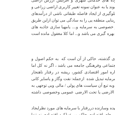
ده های خدماتی شهری و افزایش ارزش اراضی
 یا به عنوان نمونه تغییر کاربری اراضی زراعی و
وگیری از ایجاد فاصله طبقاتی ناشی از درآمدهای
ربنایی منطقه یی را به سادگی می توان ازاین طریق
 خصوصی به سرمایه و.... یامهیا سازی جاذبه های
 بهره گیری می باشد و... اما کلا مغفول مانده است
ی گذشته، حاکی از آن است که
به حکم اصول و
جتماعی وفرهنگی جامعه می باشد ، اگر نه کل اما
 امور اقتصادی کشور، ریشه در رفتار ناهنجار
رمایه تبدیل شده
ازجمله: نفت وگاز و یاسایر کانی
وبه تبع آن سیاست های پولی / مالی وبی توجهی به
لارضی یا تحت الارضی عمومی وخصوصی
داشته
ده وسازنده دررفتار با سرمایه های مورد نظرایجاد
ی های اقتصادی حاکم بر عملکرد اقتصادی نه تنها