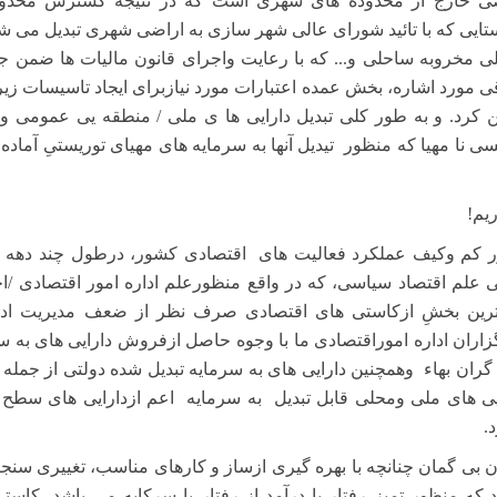
ی خارج از محدوده های شهری است که در نتیجه گسترش محدو
ایی که با تائید شورای عالی شهر سازی به اراضی شهری تبدیل می شوند
ی مخروبه ساحلی و... که با رعایت واجرای قانون مالیات ها ضمن جل
قی مورد اشاره، بخش عمده اعتبارات مورد نیازبرای ایجاد تاسیسات زی
ن کرد. و به طور کلی تبدیل دارایی ها ی ملی / منطقه یی عمومی و
سی نا مهیا که منظور
تیدیل آنها به سرمایه های مهیای توریستیِ آماده
یم!
کم وکیف عملکرد فعالیت های
اقتصادی کشور، درطول چند دهه 
ی علم اقتصاد سیاسی، که در واقع منظورعلم اداره امور اقتصادی /ا
رین بخشِ ازکاستی های اقتصادی صرف نظر از ضعف مدیریت اداره
زاران اداره اموراقتصادی ما با وجوه حاصل ازفروش دارایی های به س
گران بهاء
وهمچنین دارایی های به سرمایه تبدیل شده دولتی از جمله 
یی های ملی ومحلی قابل تبدیل
به سرمایه
اعم ازدارایی های
سطح ا
.
ن بی گمان چنانچه با بهره گیری ازساز و کارهای مناسب، تغییری سنجی
،که منظور تمیز رفتار با درآمد از رفتار با سرکایه می باشد، کاست