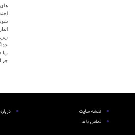
احتم
شود
اندا
زیرب
جداگ
ویا د
جز ا
نقشه سایت
درباره
تماس با ما