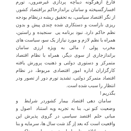
فارغ ازهرگونه دیباچه
پردازی
غیرضرور,، تورم
افسارگسیخته و سامان براندازحاکم براقتصاد کشور,
از نگر اقتصاد سیاسى، به تحقیق ریشه درنظام بودجه
ریزى ناراست و دستکاری شده چندی پیش و بدون
نظم حاکم دارد. نبود برنامه یی سنجیده و راستین،
همراه با نظم لازم و مورد نیازاز یک سو، سیاست هاى
مخرب پولى / مالى به ویژه ارزى سامان
براندازجارى از سوى دیگر، همراه با نظام اقتصاد
متمرکز و دستورى دولتی و ذهنیت پرورش یافته
کارگزاران اداره امور اقتصادی مربوط، در نظام
اقتصاد متمرکز دولتى، تشدید تورم دور از تصور ودر
انتظار را سبب شده است.
بگذریم !
سامان دهى اقتصاد بیمار کشوردر شرایط و
وضعیت کنو نى، بنا به تجربه وبه استناد اصول و
مبانی حلم اقتصد سیاسی در گروى پذیرش این
واقعیت است که بعد إز گذ شت سال ها، سرمایه و بنا