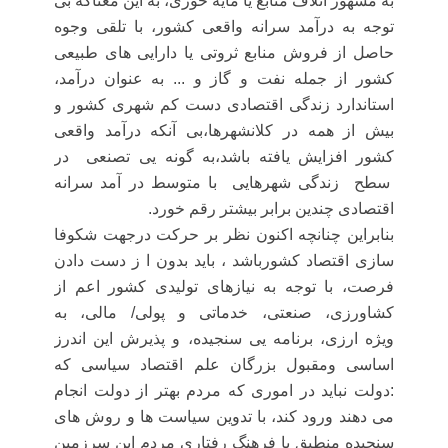
به مشهور اتلاف منابع یا مایه خورى، به این معناکه بى
توجه به درآمد سرانه واقعى کشور، با تلقى وجوه
حاصل از فروش منابع ثروتی یا دارایى هاى طبیعى
کشور از جمله نفت و گاز و ... به عنوان درآمد،
استاندارد زندگى اقتصادى دست کم شهرى کشور و
بیش از همه در کلانشهرها،بى آنکه درآمد واقعى
کشور افزایش یافته باشد،به گونه یی تصنعی در
سطح زندگى شهرهایی با متوسط در آمد سرانه
اقتصادى چندین برابر بیشتر رقم خورد.
بنابراین چنانچه اکنون نظر بر حرکت درجهت شکوفا
سازی اقتصاد کشورباشد ، باید بدون ا ز دست دادن
فرصت، با توجه به نیازهاى تولیدى کشور اعم از
کشاورزى، صنعتى، خدماتى و پولى/ مالى، به
ویژه
ارزى، برنامه یی سنجیده، و پذیرش این اندرز
اساسی ومقبول بزرگان علم اقتصاد سیاسی که
:دولت نباید در اموری که مردم بهتر از دولت انجام
می دهند ورود کند، با تدوین سیاست ها و روش های
سنجیده منطبق با فرهنگ رفتاری مردم این سرزمین