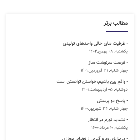
مطالب برتر
- ظرفیت های خالی واحدهای تولیدی
یکشنبه, 08 بهمن,1402
- فرصت سرنوشت ساز
چهار شنبه, 31 فروردین,1401
- واقع بین باشیم،خواستن توانستن است
دوشنبه, 05 اردیبهشت,1401
- پاسخ دو پرسش
چهار شنبه, 24 شهریور,1400
- تشدید تورم در انتظار
یکشنبه, 10 مرداد,1400
- درمزایای بهره گیری از فضای مجازی