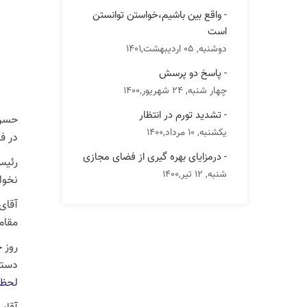
- واقع بین باشیم،خواستن توانستن
است
دوشنبه, 05 اردیبهشت,1401
- پاسخ دو پرسش
چهار شنبه, 24 شهریور,1400
- تشدید تورم در انتظار
حسن 
یکشنبه, 10 مرداد,1400
در ف
- درمزایای بهره گیری از فضای مجازی
رئیس
شنبه, 12 تیر,1400
نخوا
آقای
مقام
روز چ
دستگ
لحظه