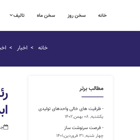
خانه
سخن روز
سخن ماه
تالیف
خانه
اخبار
اخب
رئ
مطالب برتر
اب
- ظرفیت های خالی واحدهای تولیدی
یکشنبه, 08 بهمن,1402
جمعه, 9
- فرصت سرنوشت ساز
چهار شنبه, 31 فروردین,1401