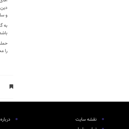
آقای
دین 
و سلم
به گ
باشد
حمله
را مح
نقشه سایت
درباره