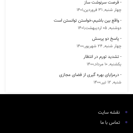
- فرصت سرنوشت ساز
چهار شنبه, 31 فروردین,1401
- واقع بین باشیم،خواستن توانستن است
دوشنبه, 05 اردیبهشت,1401
- پاسخ دو پرسش
چهار شنبه, 24 شهریور,1400
- تشدید تورم در انتظار
یکشنبه, 10 مرداد,1400
- درمزایای بهره گیری از فضای مجازی
شنبه, 12 تیر,1400
نقشه سایت
تماس با ما