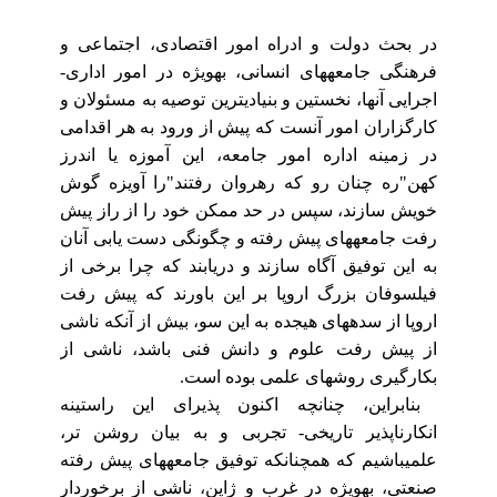
در بحث دولت و ادراه امور اقتصادی، اجتماعی و
فرهنگی جامعه‏های انسانی، به‏ویژه‏ در امور اداری-
اجرایی آنها، نخستین و بنیادی‏ترین توصیه به مسئولان و
کارگزاران امور آنست که پیش از ورود به هر اقدامی
در زمینه‏ اداره امور جامعه، این آموزه یا اندرز
کهن‏"ره چنان‏ رو که رهروان رفتند"را آویزه گوش
خویش‏ سازند، سپس در حد ممکن خود را از راز پیش
رفت‏ جامعه‏های پیش رفته و چگونگی دست یابی آنان
به‏ این توفیق آگاه سازند و دریابند که چرا برخی از
فیلسوفان بزرگ اروپا بر این باورند که پیش رفت‏
اروپا از سده‏های هیجده به این سو، بیش از آنکه‏ ناشی
از پیش رفت علوم و دانش فنی باشد، ناشی از
بکارگیری روش‏های علمی بوده است.
بنابراین، چنانچه اکنون پذیرای این راستینه‏
انکارناپذیر تاریخی- تجربی و به بیان روشن تر،
علمی‏باشیم که همچنانکه توفیق جامعه‏های‏ پیش رفته
صنعتی، به‏ویژه در غرب و ژاپن، ناشی از برخوردار