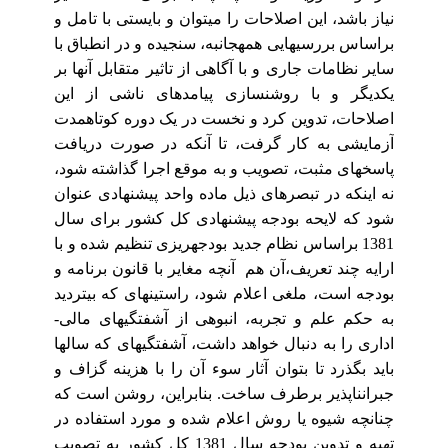
نیاز باشد، این‏ اصلاحات را می‏توان و بایستی با تامل و
براساس‏ بررسی‏هایی همه‏جانبه، سنجیده و در انطباق با
سایر نظامات جاری و با آگاهی از تاثیر متقابل آنها بر
یکدیگر و با روشن‏سازی پیامدهای ناشی از این
اصلاحات، تدوین کرد و نخست در یک دوره‏ کوتاه‏مدت
آزمایشی به کار گرفت، تا آنکه در صورت دریافت
پاسخ‏های مثبت، تصویب و به‏ موقع اجرا گذاشته شود،
نه اینکه در تبصره‏ای ذیل‏ ماده واحد پیشنهادی عنوان
شود که لایحه‏ بودجه پیشنهادی کل کشور برای سال
1381 براساس نظام جدید بودجه‏ریزی تنظیم شده و با
ارایه چند تعریف،آن هم
آنچه مغایر با قانون برنامه و
بودجه‏ است، ملغی اعلام شود، راستینه‏ای که‏ بی‏تردید
به حکم علم و تجربه، انبوهی از آشفتگی‏های مالی-
اداری را به دنبال خواهد داشت، آشفتگی‏های که سال‏ها
باید بگذرد تا بتوان آثار سوء آن را با هزینه گزاف و
جبران‏ناپذیر برطرف ساخت. بنابراین، روشن است که
چنانچه‏ شیوه یا روش اعلام شده و مورد استفاده در
تهیه‏ و تدوین بودجه سال 1381 کل کشور به تصویب‏