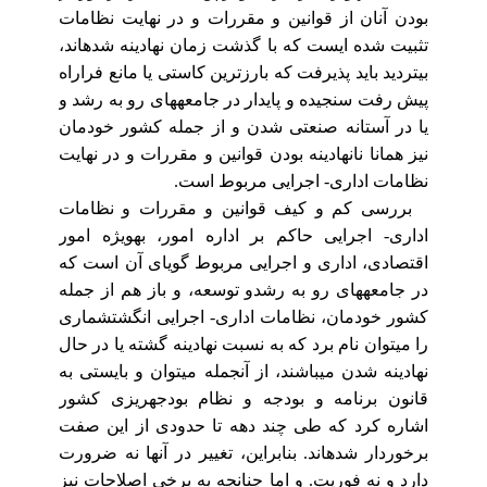
بودن آنان از قوانین و مقررات و در نهایت نظامات
تثبیت شده ایست که با گذشت‏ زمان نهادینه شده‏اند،
بی‏تردید باید پذیرفت که‏ بارزترین کاستی یا مانع فراراه
پیش رفت سنجیده و پایدار در جامعه‏های رو به رشد و
یا در آستانه‏ صنعتی شدن و از جمله کشور خودمان
نیز همانا نانهادینه بودن قوانین و مقررات و در نهایت‏
نظامات اداری- اجرایی مربوط است.
بررسی کم و کیف قوانین و مقررات و نظامات‏
اداری- اجرایی حاکم بر اداره امور، به‏ویژه امور
اقتصادی، اداری و اجرایی مربوط گویای آن است که‏
در جامعه‏های رو به رشدو توسعه، و باز هم از جمله
کشور خودمان، نظامات اداری- اجرایی انگشت‏شماری‏
را می‏توان نام برد که به نسبت نهادینه گشته یا در حال
نهادینه شدن می‏باشند، از آنجمله می‏توان و بایستی به
قانون برنامه و بودجه و نظام‏ بودجه‏ریزی کشور
اشاره کرد که طی چند دهه تا حدودی از این صفت
برخوردار شده‏اند. بنابراین، تغییر در آنها نه ضرورت
دارد و نه فوریت. و اما چنانچه به برخی اصلاحات نیز