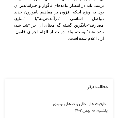
برسد، باید در انتظار پیامدهای ناگوار و جبران‏ناپذیر آن
بود. به ویژه اینکه افزون بر مفاهیم ناموزون جدید
دواصل اساسی "درآمد/هزینه"با "منابع/
مصارف"جایگزین گشته گه معنای آن جز "شد شد/
نشد نشد"نیست، ولذا دولت از الزام اجرای قانون،
آزاد اعلام شده است.
مطالب برتر
- ظرفیت های خالی واحدهای تولیدی
یکشنبه, 08 بهمن,1402