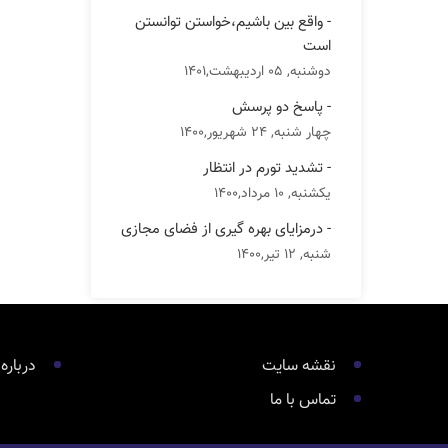
- واقع بین باشیم،خواستن توانستن
است
دوشنبه, 05 اردیبهشت,1401
- پاسخ دو پرسش
چهار شنبه, 24 شهریور,1400
- تشدید تورم در انتظار
یکشنبه, 10 مرداد,1400
- درمزایای بهره گیری از فضای مجازی
شنبه, 12 تیر,1400
نقشه سایت
درباره
تماس با ما