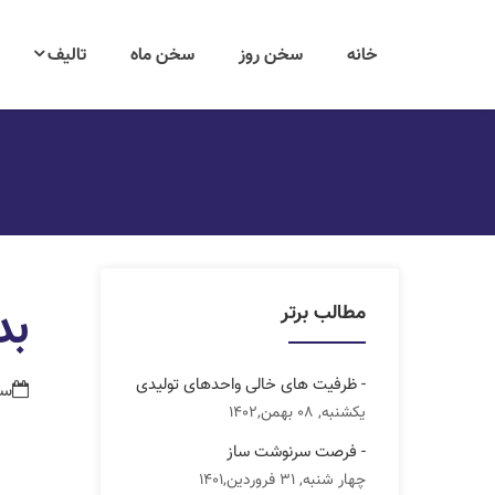
خانه
سخن روز
سخن ماه
تالیف
بد
مطالب برتر
- ظرفیت های خالی واحدهای تولیدی
سه شنب
یکشنبه, 08 بهمن,1402
- فرصت سرنوشت ساز
چهار شنبه, 31 فروردین,1401