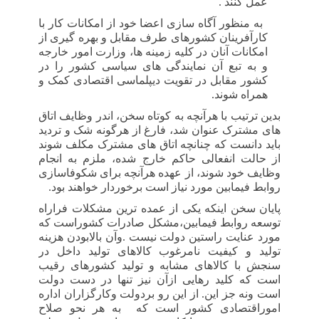
عمل کنند .
-
به منظور آگاه سازی اعضا خود از امکانات کار با
کارآفرینان کشورهای طرف مقابل و بهره گیری از
امکانات آنان در کلیه زمینه ها، وزارت امور خارجه
و به تبع آن نمایندگی های سیاسی کشور را در
کشور مقابل در تقویت دیپلماسی اقتصادی کمک و
همراه شوند.
بدین ترتیب با هرآنچه به کوتاه سخن، اندر وظایف اتاق
های مشترک عنوان شد، فارغ از هرگونه شک و تردید
باید دانست که چنانچه اتاق های مشترک مکلف شوند
از حالت انفعالی حاکم خارج شده، ملزم به انجام
وظایف خود شوند، از عهده هرآنچه برای شکوفاسازی
روابط فیمابین مورد نیاز است برخوردار خواهند بود.
پایان سخن اینکه یکی از عمده ترین مشکلات فراراه
توسعه روابط فیمابین،مشکل صادرات کشوراست که
مورد عنایت راستین دولت نیست .وآن بالابودن هزینه
تولید و کیفیت نامرغوب کالاهای تولید داخل در
سنجش با کالاهای مشابه و تولید کشورهای رقیب
است که کلید رهایی ازآن نیز تنها در دست دولت
است ونه جز این. از این رو بردولت وکارگزاران اداره
اموراقتصادی کشور است که
به هر نحو صلاح