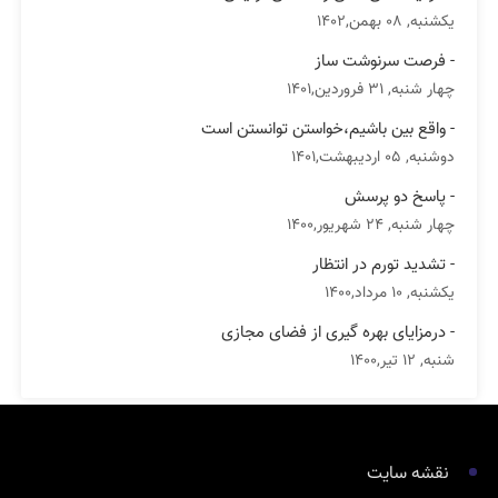
یکشنبه, 08 بهمن,1402
- فرصت سرنوشت ساز
چهار شنبه, 31 فروردین,1401
- واقع بین باشیم،خواستن توانستن است
دوشنبه, 05 اردیبهشت,1401
- پاسخ دو پرسش
چهار شنبه, 24 شهریور,1400
- تشدید تورم در انتظار
یکشنبه, 10 مرداد,1400
- درمزایای بهره گیری از فضای مجازی
شنبه, 12 تیر,1400
نقشه سایت