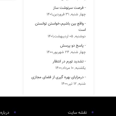
- فرصت سرنوشت ساز
چهار شنبه, 31 فروردین,1401
- واقع بین باشیم،خواستن توانستن
است
دوشنبه, 05 اردیبهشت,1401
- پاسخ دو پرسش
چهار شنبه, 24 شهریور,1400
- تشدید تورم در انتظار
یکشنبه, 10 مرداد,1400
- درمزایای بهره گیری از فضای مجازی
شنبه, 12 تیر,1400
نقشه سایت
درباره