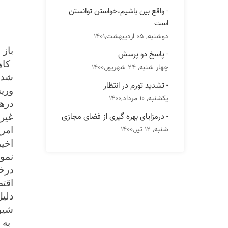
- واقع بین باشیم،خواستن توانستن
است
دوشنبه, 05 اردیبهشت,1401
باز 
- پاسخ دو پرسش
کاه
چهار شنبه, 24 شهریور,1400
شده
- تشدید تورم در انتظار
وری
یکشنبه, 10 مرداد,1400
دره
- درمزایای بهره گیری از فضای مجازی
غیرم
شنبه, 12 تیر,1400
امری
اخیر
نمون
درخو
اقتص
دلی
شیو
به 