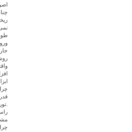
اصول
چنان
ریخت
نمی 
طور
ورو
جار
روش
واقت
افز
ابزا
چرا
قدر
.تور
راس
مشا
چرا 