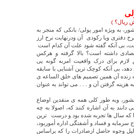
لی
 ریال؟ )
ور، به ویژه امور پولی/ بانکی که منجر به
رخ دفتری ویا رکودی
آن ودرنهایت نرخ ارز
ت، بی آنکه گفته شود علت آن کدام است
قتصادی داشته است؟ بالا گرفته و هرکس
 لازم برای درک واقعیت امربه گونه یی
 دهد، بی آنکه کوچک ترین آشنایی با سابقه
نه زنده آن همین تصمیم های خلق الساعه ی
زینه گرفتن آن و . . . می تواند به عنوان
کشور، وبه طور کلی همه‌ ی منقدین اوضاع
ی دانند به آن اشاره کنند که، اصولا به چه
 که سال ها تجربه شده بود و درست
ترین
سرمایه و فساد و أشفتگى اداره أموربود،
دلیل وجوه حاصل ازصادرات را که براساس