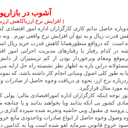
آشوب در بازارپو
( افزایش نرخ ارزیاکاهش ارزش
دوباره حاصل ندانم کاری کارگزاران اداره امور اقتصادی کش
ش قدرت ریال و به تبع آن افزایش نرخ واقعی تورم . ونه ن
 است
که درواقع منظورهمانا کاهش قدرت خربد ریال اس
شه در کدام رفتار یا رفتارهای مدیریت اجرایی امور ا
رموقع ومقام وبرخوردار بودن از کم ترینمیزان از دانش
سئولانه دراین باره به اظهار نظر نشسته راه حل ارایه می
ا به طور کلی اصول ومبانی انجام کار داشته باشد، که نمو
درباره نرخ ارز، نحوه ی دریافت وجوه حاصل از صادرات وبه ه
ه مورد مثال قرارگیرد.
ر توجه اینکه کارگزاران اداره اموراقتصادی مالی/ پولی 
ادی کشور بی آنکه بدانند ویا بخواهند بدانند و یا چنانچه م
ل پروسه ی مقبول وبی حاشیه وتجربه شده سپرده گذاری را
ه وصول وجوه حاصل از انواع صادرات وتاحدودى مانع خروج 
سود خروج قانونی سرمایه لغو شده است ویا به کدامین 