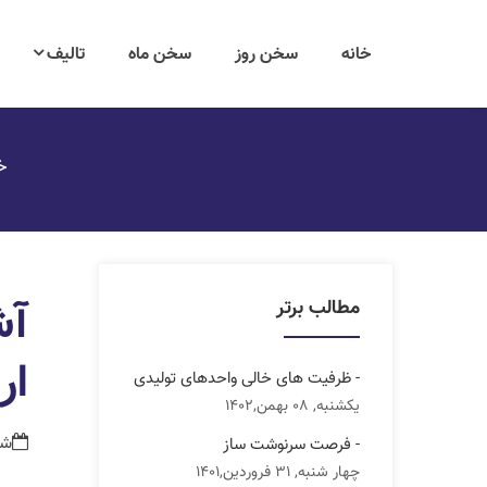
خانه
سخن روز
سخن ماه
تالیف
خ
آش
مطالب برتر
ار
- ظرفیت های خالی واحدهای تولیدی
یکشنبه, 08 بهمن,1402
شنبه, 02 
- فرصت سرنوشت ساز
چهار شنبه, 31 فروردین,1401