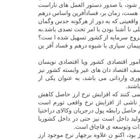
ز شود، با صدور دستور العمل های ناراست
که هست، زمان بر، فسادآفرین واساس درهم
. واقعیتی که به دور از هرگونه حدس وگمان
ی نا آشنا بودن با امر تحت تصدی باشد.به
خر‌وج سرمایه از کشور تسهیل شده ا ست؟
ان سپاری با شیوه درهم و فساد آفر ین
مور اقتصادی کشور ویا اقتصادی نویسان
اسف اقتصاد دان های عیر وابسته کشور نیز
ری وارداتی می باشد، به عنوان یکی از
اشند.
نمی کنند که افزایش نرخ ارز حاصل کاهش
ناشی از افزایش نرخ واقعی تورم است
 حاصل رابطه پول درجریان وکالای دراختیا
ولید داخل است نیز حتی در داخل کشوربا
دات وتوسعه ی قاچاق است.
ود، اکنو ن علاوه برچهار نرخ موجود ارز