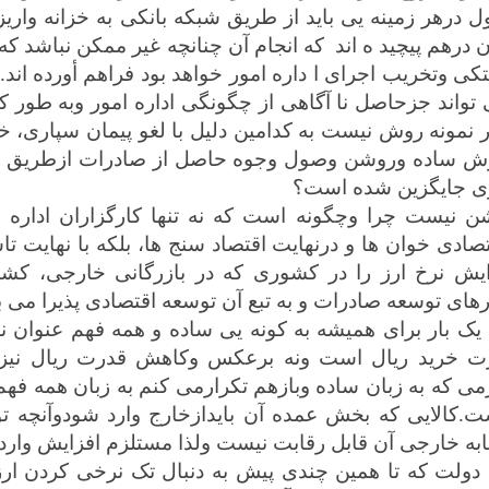
 درهر زمینه یی باید از طریق شبکه بانکی به خزانه واری
 درهم پیچید ه اند
که انجام آن چنانچه غیر ممکن نباشد 
کی وتخریب اجرای ا داره امور خواهد بود فراهم أورده اند
تواند جزحاصل نا آگاهی از چگونگی اداره امور وبه طور کل
 نمونه روش نیست به کدامین دلیل با لغو پیمان سپاری، 
ش ساده وروشن وصول وجوه حاصل از صادرات ازطریق پیم
ی جایگزین شده است؟
ن نیست چرا وچگونه است که نه تنها کارگزاران اداره ا
صادی خوان ها و درنهایت اقتصاد سنج ها، بلکه با نهایت ت
ایش نرخ ارز را در کشوری که در بازرگانی خارجی، کشو
رهای توسعه صادرات و به تبع آن توسعه اقتصادی پذیرا می ب
 یک بار برای همیشه به کونه یی ساده و همه فهم عنوان 
ت خرید ریال است ونه برعکس وکاهش قدرت ریال نیز 
می که به زبان ساده وبازهم تکرارمی کنم به زبان همه فهم
ت.کالایی که بخش عمده آن بایدازخارج وارد شود‌وآنچه ت
به خارجی آن قابل رقابت نیست ولذا مستلزم افزایش وار
دولت که تا همین چندی پیش به دنبال تک نرخی کردن ارز ب